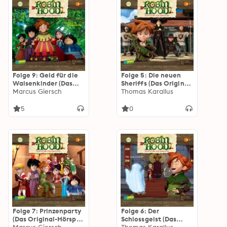
Folge 9: Geld für die
Folge 5: Die neuen
Waisenkinder (Das
Sheriffs (Das Original-
Original-Hörspiel zur
Marcus Giersch
Hörspiel zur TV-Serie)
Thomas Karallus
TV-Serie)
5
0
Folge 7: Prinzenparty
Folge 6: Der
(Das Original-Hörspiel
Schlossgeist (Das