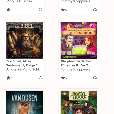
Folge 15: Der König
Markus Duschek
Tommy Krappweis
der Nacht
4
5
Die Bibel, Altes
Die phantastischen
Testament, Folge 30:
Fälle des Rufus T.
Die Weisheit des
Aikaterini Maria Schlösser
Feuerflieg 28 -
Tommy Krappweis
Salomon (ungekürzt)
Klassentreffen
4
5