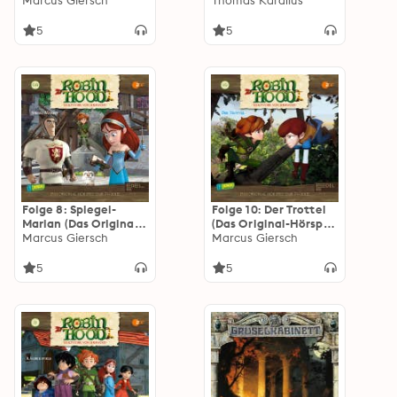
zur TV-Serie)
Marcus Giersch
Original-Hörspiel zur
Thomas Karallus
TV-Serie)
5
5
Folge 8: Spiegel-
Folge 10: Der Trottel
Marian (Das Original-
(Das Original-Hörspiel
Hörspiel zur TV-Serie)
Marcus Giersch
zur TV-Serie)
Marcus Giersch
5
5