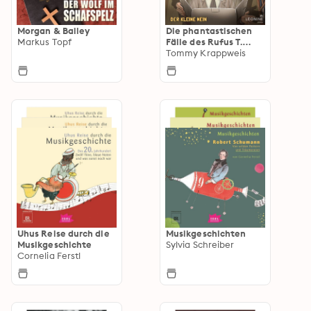
Morgan & Bailey
Die phantastischen
Markus Topf
Fälle des Rufus T.
Feuerflieg
Tommy Krappweis
Uhus Reise durch die
Musikgeschichten
Musikgeschichte
Sylvia Schreiber
Cornelia Ferstl