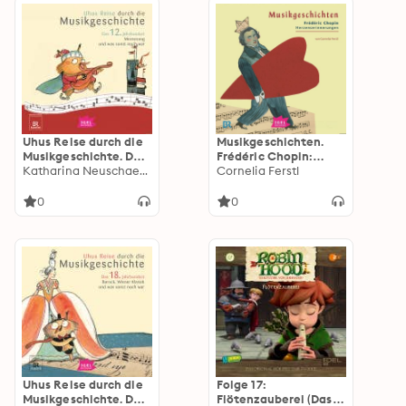
Uhus Reise durch die
Musikgeschichten.
Musikgeschichte. Das
Frédéric Chopin:
12. Jahrhundert.
Katharina Neuschaefer
Herzenserinnerungen
Cornelia Ferstl
Minnesang und was
sonst noch war
0
0
Uhus Reise durch die
Folge 17:
Musikgeschichte. Das
Flötenzauberei (Das