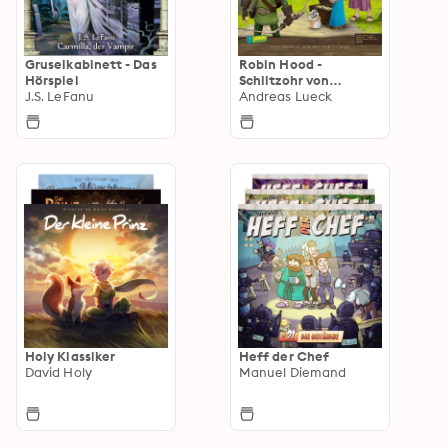
Gruselkabinett - Das
Robin Hood -
Hörspiel
Schlitzohr von
J.S. LeFanu
Sherwood
Andreas Lueck
Holy Klassiker
Heff der Chef
David Holy
Manuel Diemand