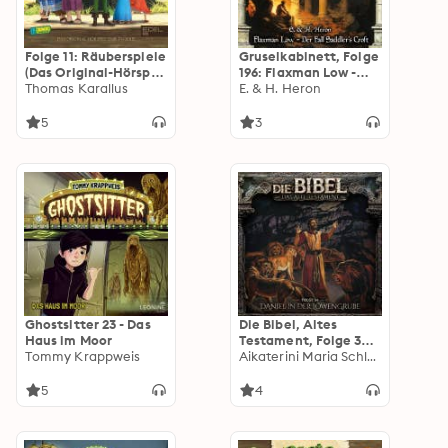
Folge 11: Räuberspiele
Gruselkabinett, Folge
(Das Original-Hörspiel
196: Flaxman Low -
zur TV-Serie)
Thomas Karallus
Der Fall Saddler's
E. & H. Heron
Croft
5
3
Ghostsitter 23 - Das
Die Bibel, Altes
Haus im Moor
Testament, Folge 34:
Tommy Krappweis
Daniel in der
Aikaterini Maria Schlösser
Löwengrube
(ungekürzt)
5
4