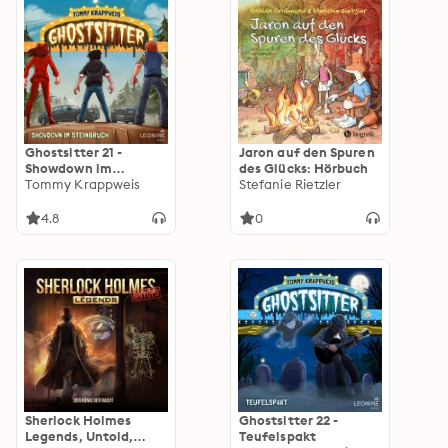
Ghostsitter 21 -
Jaron auf den Spuren
Showdown im
des Glücks: Hörbuch
Steinbruch
Tommy Krappweis
Stefanie Rietzler
4.8
0
Sherlock Holmes
Ghostsitter 22 -
Legends, Untold,
Teufelspakt