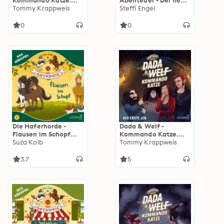
Kommando Katze.
Abenteuer - Der neue
Folge 06: Der Ritter in
Tommy Krappweis
Mitbewohner
Steffi Engel
der Ruine
0
0
Die Haferhorde -
Dada & Welf -
Flausen im Schopf
Kommando Katze.
(Hörspiel zu Band 1)
Suza Kolb
Folge 01: Der erste
Tommy Krappweis
Job
3.7
5