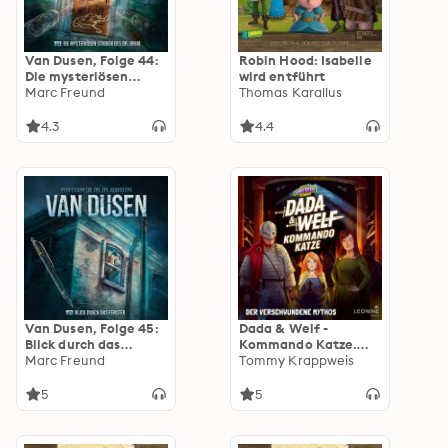
Van Dusen, Folge 44:
Robin Hood: Isabelle
Die mysteriösen
wird entführt
Studien des Dr. Drum
Marc Freund
Thomas Karallus
(ungekürzt)
4.3
4.4
Van Dusen, Folge 45:
Dada & Welf -
Blick durch das
Kommando Katze.
Fenster (ungekürzt)
Marc Freund
Folge 02: Der
Tommy Krappweis
verschwundene
Mythos
5
5