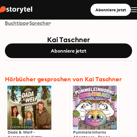
Abonniere jetzt
Buchtipps
Sprecher
Kai Taschner
Abonniere jetzt
Hörbücher gesprochen von Kai Taschner
Dada & Welf -
Pummeleinhorns