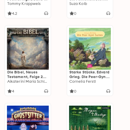
Mara und der
Tommy Krappweis
(Hörspiel zu Band 8)
Suza Kolb
Feuerbringer
4.2
0
Die Bibel, Neues
Starke Stücke. Edvard
Testament, Folge 24:
Grieg. Die Peer-Gynt-
Die Auferstehung
Aikaterini Maria Schlösser
Suiten
Cornelia Ferstl
(ungekürzt)
4
0