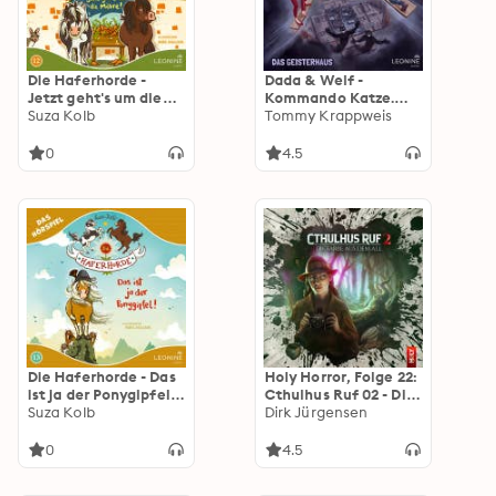
Die Haferhorde -
Dada & Welf -
Jetzt geht's um die
Kommando Katze.
Möhre! (Hörspiel zu
Suza Kolb
Folge 05: Das
Tommy Krappweis
Band 12)
Geisterhaus
0
4.5
Die Haferhorde - Das
Holy Horror, Folge 22:
ist ja der Ponygipfel!
Cthulhus Ruf 02 - Die
(Hörspiel zu Band 13)
Suza Kolb
Farbe aus dem All
Dirk Jürgensen
0
4.5