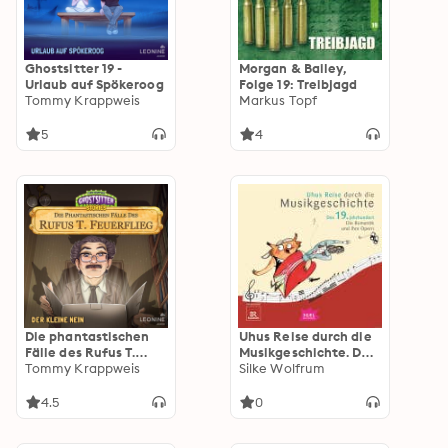
Ghostsitter 19 -
Morgan & Bailey,
Urlaub auf Spökeroog
Folge 19: Treibjagd
Tommy Krappweis
Markus Topf
5
4
Die phantastischen
Uhus Reise durch die
Fälle des Rufus T.
Musikgeschichte. Das
Feuerflieg 25 - Der
Tommy Krappweis
19. Jahrhundert. Die
Silke Wolfrum
kleine Nein
Romantik und ihre
Opern
4.5
0