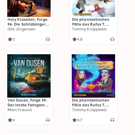
Holy Klassiker, Folge
Die phantastischen
96: Die Schildbürger
Fälle des Rufus T.
(ungekürzt)
Dirk Jürgensen
Feuerflieg 26 - Der
Tommy Krappweis
Traumschaum
0
4.8
Van Dusen, Folge 39:
Die phantastischen
Der letzte Fahrgast
Fälle des Rufus T.
(ungekürzt)
Marc Freund
Feuerflieg 27 - Der
Tommy Krappweis
Dschinn
4
4.7