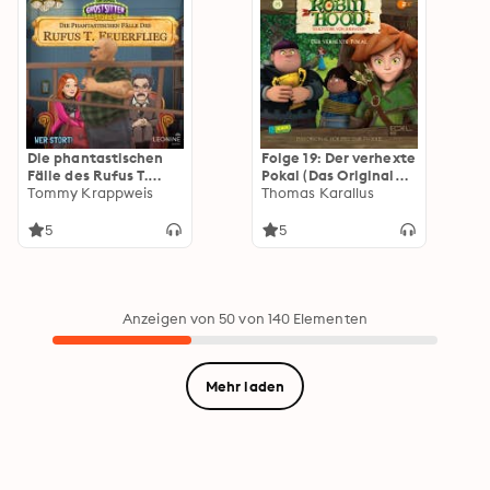
Die phantastischen
Folge 19: Der verhexte
Fälle des Rufus T.
Pokal (Das Original
Feuerflieg 29 - Wer
Tommy Krappweis
Hörspiel zur TV- Serie)
Thomas Karallus
stört!
5
5
Anzeigen von 50 von 140 Elementen
Mehr laden