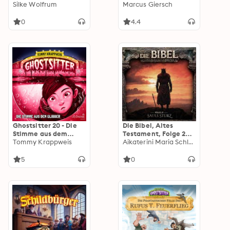
18. Jahrhundert.
Silke Wolfrum
Original Hörspiel zur
Marcus Giersch
Barock, Wiener
TV-Serie)
Klassik und was sonst
0
4.4
noch war
Ghostsitter 20 - Die
Die Bibel, Altes
Stimme aus dem
Testament, Folge 27:
Glibber
Tommy Krappweis
Sauls Sturz
Aikaterini Maria Schlösser
(ungekürzt)
5
0