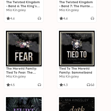
The Twisted Kingdom
The Twisted Kingdom
- Band 6: The King's
- Band 7: The Hunter's
Son: I Want You I
Mia Kingsley
Daughter: Catch Me
Mia Kingsley
Need You I'm Coming
For You
4.6
4.6
The Moretti Family:
Tied To The Moretti
Tied To Fear: The
Family: Sammelband
Moretti Family 4
Mia Kingsley
Mia Kingsley
4.5
4.3