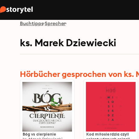
Buchtipps
Sprecher
ks. Marek Dziewiecki
Hörbücher gesprochen von ks. 
Bóg vs cierpienie
Kod miłosierdzia czyli