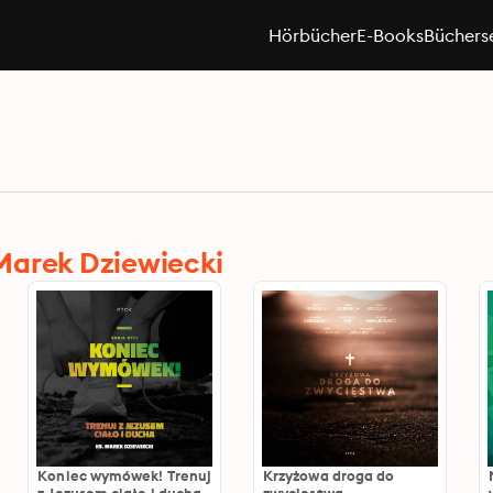
Hörbücher
E-Books
Büchers
Marek Dziewiecki
Koniec wymówek! Trenuj
Krzyżowa droga do