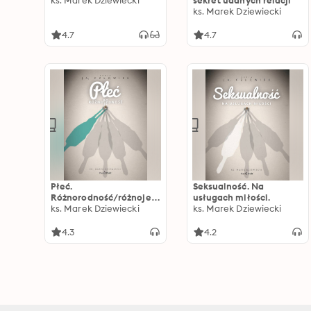
ks. Marek Dziewiecki
sekret udanych relacji
ks. Marek Dziewiecki
4.7
4.7
Płeć.
Seksualność. Na
Różnorodność/różnojed
usługach miłości.
ność
ks. Marek Dziewiecki
ks. Marek Dziewiecki
4.3
4.2