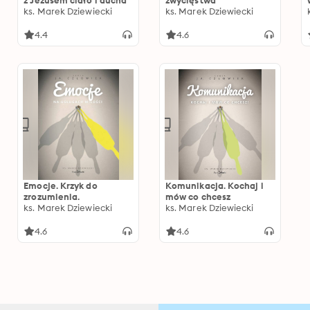
z Jezusem ciało i ducha
zwycięstwa
ks. Marek Dziewiecki
ks. Marek Dziewiecki
4.4
4.6
Emocje. Krzyk do
Komunikacja. Kochaj i
zrozumienia.
mów co chcesz
ks. Marek Dziewiecki
ks. Marek Dziewiecki
4.6
4.6