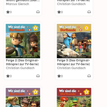
leicht gemacht (Das
Hörspiel zur TV-Serie)
Original-Hörspiel zum
Marcus Giersch
Christian Gundlach
Kinofilm)
0
0
Folge 2 (Das Original-
Folge 3 (Das Original-
Hörspiel zur TV-Serie)
Hörspiel zur TV-Serie)
Christian Gundlach
Christian Gundlach
0
0