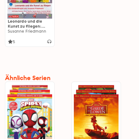
Leonardo und die
Kunst zu fliegen:
auch wenn man kein
Susanne Friedmann
Überflieger ist
5
Ähnliche Serien