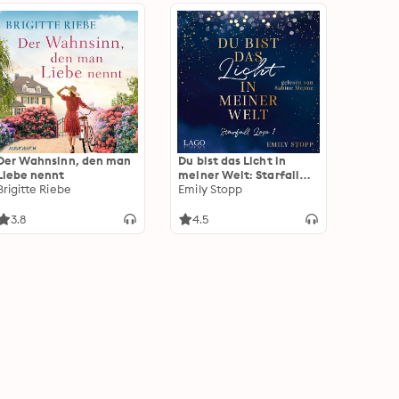
Der Wahnsinn, den man
Du bist das Licht in
Liebe nennt
meiner Welt: Starfall
Brigitte Riebe
Love Band 1 | Der neue
Emily Stopp
Stern am New-Adult-
Himmel: Das Debüt von
3.8
4.5
woertermaedchen Emily
Stopp