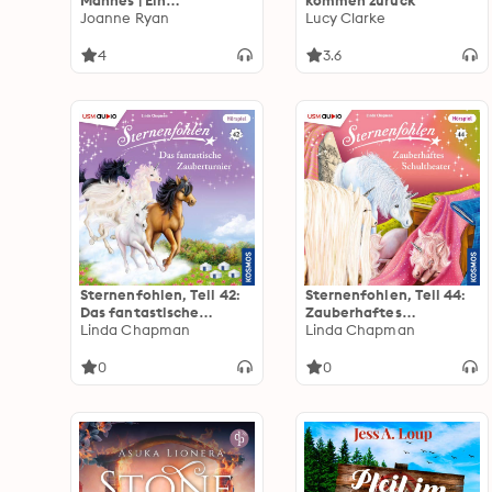
Mannes | Ein
kommen zurück
nervenaufreibendes
Joanne Ryan
Lucy Clarke
Psychothriller Hörbuch
(Ungekürzt)
4
3.6
Sternenfohlen, Teil 42:
Sternenfohlen, Teil 44:
Das fantastische
Zauberhaftes
Zaubertunier
Linda Chapman
Schultheater
Linda Chapman
(ungekürzt)
(ungekürzt)
0
0