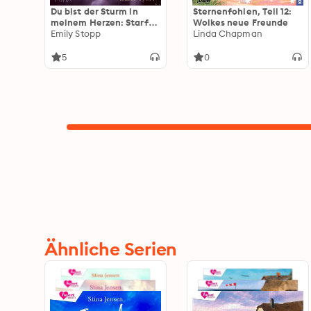
Du bist der Sturm in
Sternenfohlen, Teil 12:
meinem Herzen: Starfall
Wolkes neue Freunde
Love Band 2 | Zweiter
Emily Stopp
Linda Chapman
Band der berührenden
New Adult-Reihe von
5
0
Bookstagrammerin
Emily Stopp
Ähnliche Serien