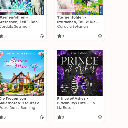
Sternenfohlen -
Sternenfohlen -
Sternchen, Teil 1: Der
Sternchen, Teil 2: Die
widerspenstige
Cordula Setsman
zerstreute Lehrerin
Cordula Setsman
Zaubertrank (ungekürzt)
(ungekürzt)
5
0
Die Frauen von
Prince of Ashes -
Maierhofen: Kräuter der
Blackburys Elite - Ein
Provinz, Das
Petra Durst-Benning
Forbidden Love spicy
Liz Rosen
Weihnachtsdorf, Die
Dark Romance Hörbuch,
Blütensammlerin und
Band 2 (Ungekürzt)
0
0
Spätsommerliebe