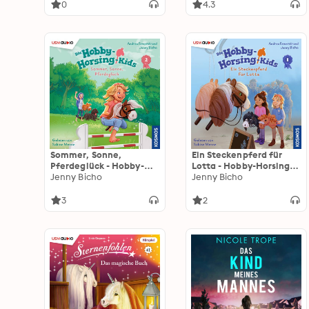
0
4.3
Sommer, Sonne,
Ein Steckenpferd für
Pferdeglück - Hobby-
Lotta - Hobby-Horsing-
Horsing-Kids, Teil 2
Jenny Bicho
Kids, Teil 1 (ungekürzt)
Jenny Bicho
(ungekürzt)
3
2