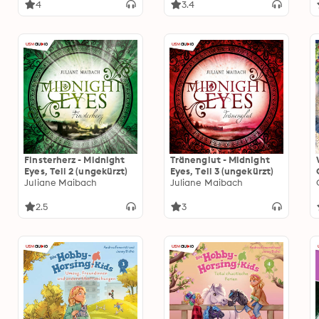
emotional, spannend
4
3.4
und mitten aus dem
Leben
Finsterherz - Midnight
Tränenglut - Midnight
Eyes, Teil 2 (ungekürzt)
Eyes, Teil 3 (ungekürzt)
Juliane Maibach
Juliane Maibach
2.5
3