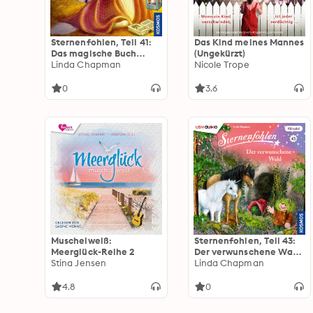
Sternenfohlen, Teil 41:
Das Kind meines Mannes
Das magische Buch
(Ungekürzt)
(ungekürzt)
Linda Chapman
Nicole Trope
0
3.6
Muschelweiß:
Sternenfohlen, Teil 43:
Meerglück-Reihe 2
Der verwunschene Wald
Stina Jensen
(ungekürzt)
Linda Chapman
4.8
0