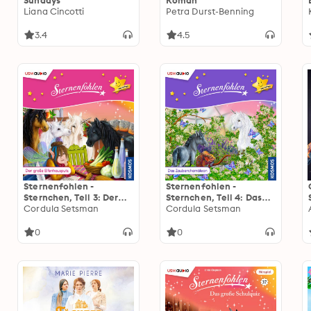
Sundays
Roman
Liana Cincotti
Petra Durst-Benning
3.4
4.5
Sternenfohlen -
Sternenfohlen -
Sternchen, Teil 3: Der
Sternchen, Teil 4: Das
große Elfenhausputz
Cordula Setsman
Zauberchamäleon
Cordula Setsman
(ungekürzt)
(ungekürzt)
0
0