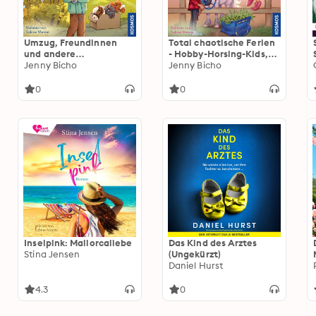
Umzug, Freundinnen
Total chaotische Ferien
und andere
- Hobby-Horsing-Kids,
Überrachungen - Hobby-
Jenny Bicho
Teil 4 (ungekürzt)
Jenny Bicho
Horsing-Kids, Teil 3
(ungekürzt)
0
0
Inselpink: Mallorcaliebe
Das Kind des Arztes
Stina Jensen
(Ungekürzt)
Daniel Hurst
4.3
0