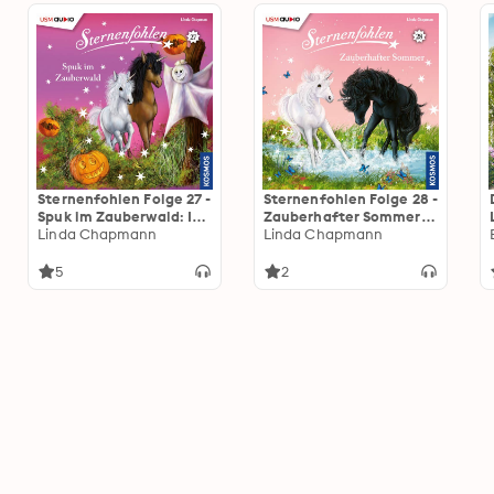
Sternenfohlen Folge 27 -
Sternenfohlen Folge 28 -
Spuk im Zauberwald: Im
Zauberhafter Sommer:
Einhorninternat erleben
Linda Chapmann
Im Einhorninternat
Linda Chapmann
Wolke und ihre Freunde
erleben Wolke und ihre
magische Abenteuer
Freunde magische
5
2
Abenteuer