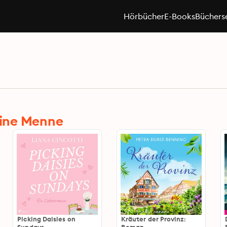
Hörbücher
E-Books
Büchers
bine Menne
Picking Daisies on
Kräuter der Provinz: