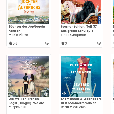
Töchter des Aufbruchs:
Sternenfohlen, Teil 37:
Roman
Das große Schulquiz
Marie Pierre
Linda Chapman
3.8
0
Die weißen Tränen -
Ehemänner & Liebhaber:
Saga (Dilogie): Wo die
DER Sommerroman der
Sonne heller leuchtet
Mirjam Kul
New-York-Times-
Beatriz Williams
Bestsellerautorin –