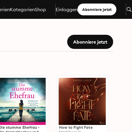
erien
Kategorien
Shop
Einloggen
Abonniere jetzt
Abonniere jetzt
Die stumme Ehefrau -
How to Fight Fate