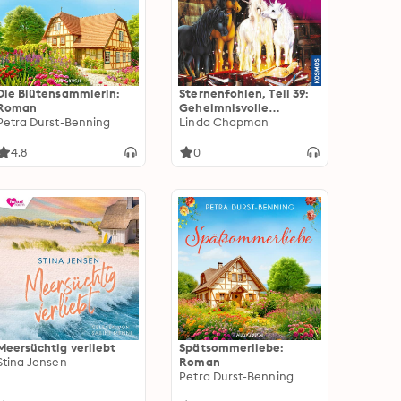
Die Blütensammlerin:
Sternenfohlen, Teil 39:
Roman
Geheimnisvolle
Petra Durst-Benning
Prophezeiung
Linda Chapman
4.8
0
Meersüchtig verliebt
Spätsommerliebe:
Stina Jensen
Roman
Petra Durst-Benning