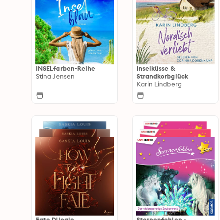
INSELfarben-Reihe
Inselküsse &
Stina Jensen
Strandkorbglück
Karin Lindberg
Fate Dilogie
Sternenfohlen -