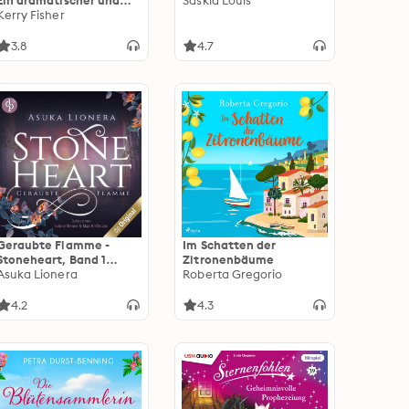
Ein dramatischer und
Saskia Louis
emotionaler Pageturner
Kerry Fisher
(Ungekürzt)
3.8
4.7
Geraubte Flamme -
Im Schatten der
Stoneheart, Band 1
Zitronenbäume
(Ungekürzt)
Asuka Lionera
Roberta Gregorio
4.2
4.3