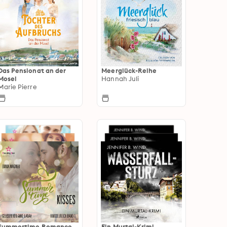
Das Pensionat an der
Meerglück-Reihe
Mosel
Hannah Juli
Marie Pierre
Summertime Romance
Ein Murtal-Krimi