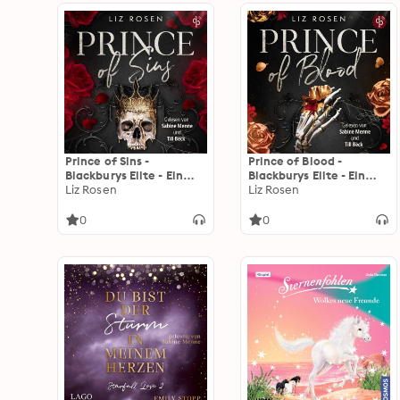
Prince of Sins -
Prince of Blood -
Blackburys Elite - Ein
Blackburys Elite - Ein
Enemies to Lovers spicy
Liz Rosen
spicy Dark Romance
Liz Rosen
Dark Romance Hörbuch,
Hörbuch, Band 3
Band 1 (Ungekürzt)
(Ungekürzt)
0
0