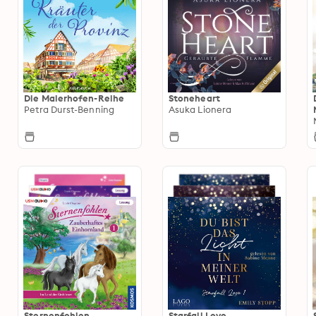
Die Maierhofen-Reihe
Stoneheart
Petra Durst-Benning
Asuka Lionera
Sternenfohlen
Starfall Love