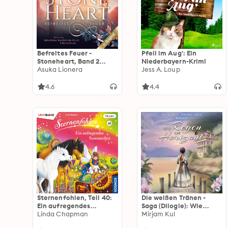
Befreites Feuer -
Pfeil im Aug': Ein
Stoneheart, Band 2
Niederbayern-Krimi
(Ungekürzt)
Asuka Lionera
Jess A. Loup
4.6
4.4
Sternenfohlen, Teil 40:
Die weißen Tränen -
Ein aufregendes
Saga (Dilogie): Wie
Sommerfest
Linda Chapman
Regen am Horizont
Mirjam Kul