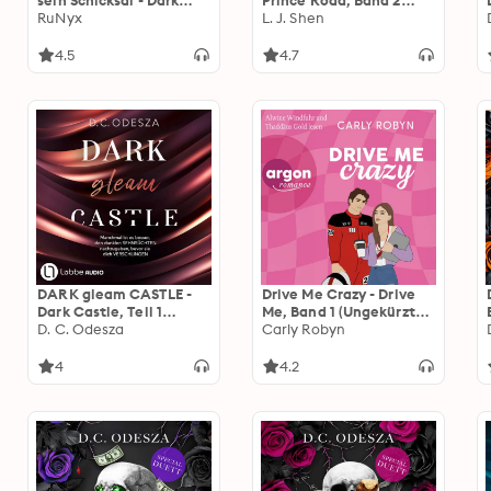
sein Schicksal - Dark
Prince Road, Band 2
Verse, Band 3
RuNyx
(Ungekürzte Lesung)
L. J. Shen
(Ungekürzt)
4.5
4.7
DARK gleam CASTLE -
Drive Me Crazy - Drive
Dark Castle, Teil 1
Me, Band 1 (Ungekürzte
(Ungekürzt)
D. C. Odesza
Lesung)
Carly Robyn
4
4.2