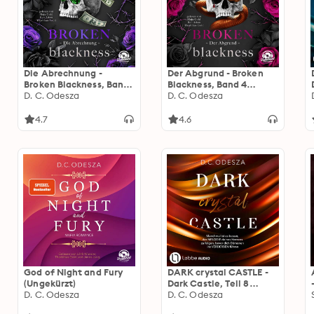
Die Abrechnung -
Der Abgrund - Broken
Broken Blackness, Band
Blackness, Band 4
3 (Ungekürzt)
D. C. Odesza
(Ungekürzt)
D. C. Odesza
4.7
4.6
God of Night and Fury
DARK crystal CASTLE -
(Ungekürzt)
Dark Castle, Teil 8
D. C. Odesza
(Ungekürzt)
D. C. Odesza