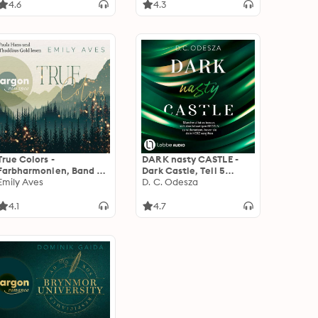
4.6
4.3
True Colors -
DARK nasty CASTLE -
Farbharmonien, Band 1
Dark Castle, Teil 5
(Ungekürzte Lesung)
Emily Aves
(Ungekürzt)
D. C. Odesza
4.1
4.7