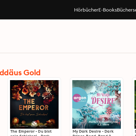
Hörbücher
E-Books
Büchers
ddäus Gold
The Emperor - Du bist
My Dark Desire - Dark