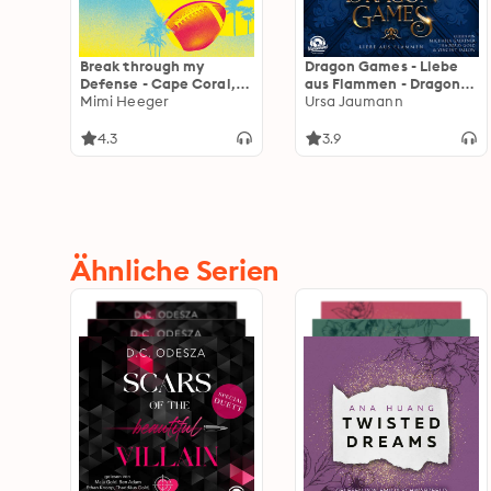
Break through my
Dragon Games - Liebe
Defense - Cape Coral,
aus Flammen - Dragon
Band 1 (Ungekürzte
Mimi Heeger
Knights, Band 3
Ursa Jaumann
Lesung)
(Ungekürzt)
4.3
3.9
Ähnliche Serien