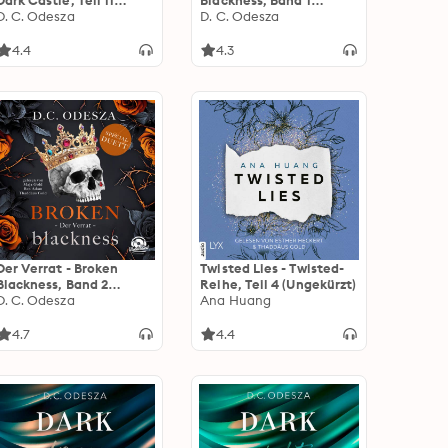
Dark Castle, Teil 11
Blackness, Band 1
(Ungekürzt)
D. C. Odesza
(Ungekürzt)
D. C. Odesza
4.4
4.3
Der Verrat - Broken
Twisted Lies - Twisted-
Blackness, Band 2
Reihe, Teil 4 (Ungekürzt)
(Ungekürzt)
D. C. Odesza
Ana Huang
4.7
4.4