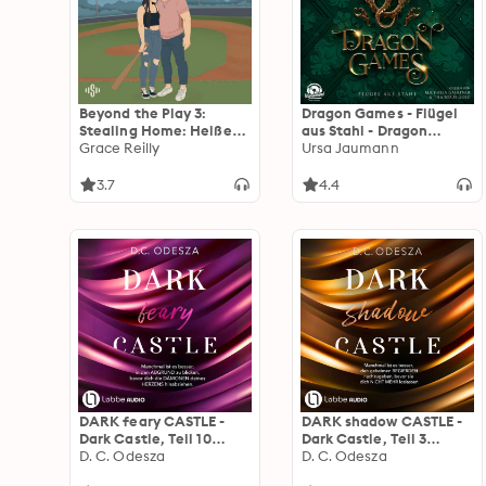
Beyond the Play 3:
Dragon Games - Flügel
Stealing Home: Heiße
aus Stahl - Dragon
Forced Proximity Sports
Grace Reilly
Knights, Band 2
Ursa Jaumann
Romance!
(Ungekürzt)
3.7
4.4
DARK feary CASTLE -
DARK shadow CASTLE -
Dark Castle, Teil 10
Dark Castle, Teil 3
(Ungekürzt)
D. C. Odesza
(Ungekürzt)
D. C. Odesza