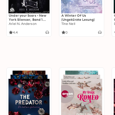
Under your Scars - New
A Winter Of Us
York Silencer, Band 1
(Ungekürzte Lesung)
(Ungekürzt)
Ariel N. Anderson
Tine Nell
4.4
0