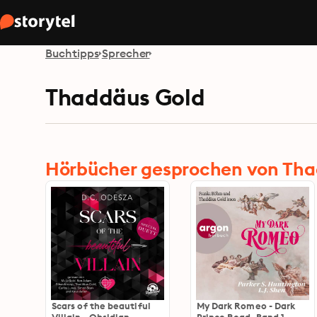
Buchtipps
Sprecher
Thaddäus Gold
Hörbücher gesprochen von Tha
Scars of the beautiful
My Dark Romeo - Dark