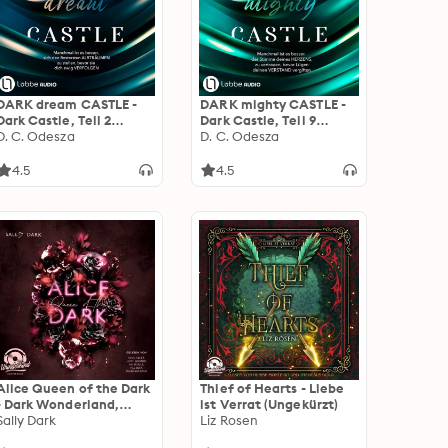
DARK dream CASTLE -
DARK mighty CASTLE -
Dark Castle, Teil 2
Dark Castle, Teil 9
(Ungekürzt)
D. C. Odesza
(Ungekürzt)
D. C. Odesza
4.5
4.5
Alice Queen of the Dark
Thief of Hearts - Liebe
- Dark Wonderland,
ist Verrat (Ungekürzt)
Band 2 (Ungekürzt)
Sally Dark
Liz Rosen