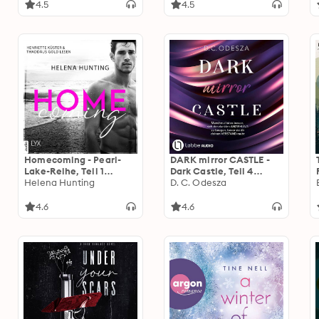
4.5
4.5
Homecoming - Pearl-
DARK mirror CASTLE -
Lake-Reihe, Teil 1
Dark Castle, Teil 4
(Ungekürzt)
Helena Hunting
(Ungekürzt)
D. C. Odesza
4.6
4.6