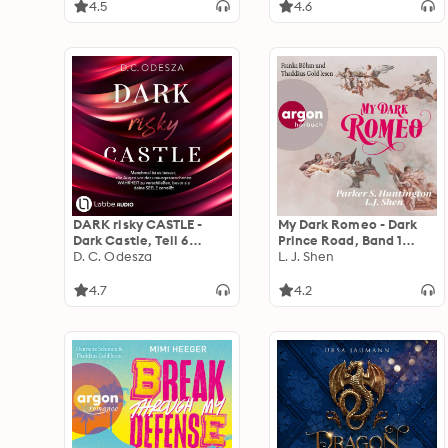
4.5
4.6
DARK risky CASTLE -
My Dark Romeo - Dark
Dark Castle, Teil 6
Prince Road, Band 1
(Ungekürzt)
D. C. Odesza
(Autorisierte
L. J. Shen
Lesefassung)
4.7
4.2