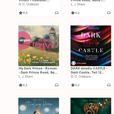
Villain - Obsidian
Prince Road, Band 1
Villains, Band 1
D. C. Odesza
(Ungekürzte Lesung)
L. J. Shen
(Ungekürzt)
4.4
4.3
My Dark Prince - Roman
DARK deadly CASTLE -
- Dark Prince Road, Band
Dark Castle, Teil 12
3 (Ungekürzte Lesung)
L. J. Shen
(Ungekürzt)
D. C. Odesza
4.3
4.2