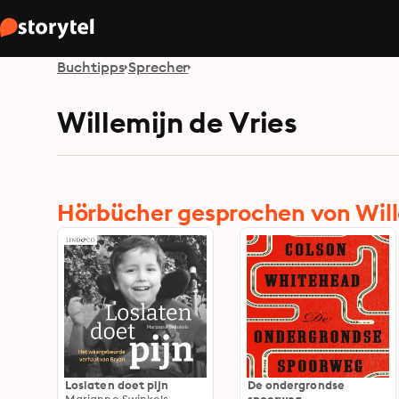
Buchtipps
Sprecher
Willemijn de Vries
Hörbücher gesprochen von Will
Loslaten doet pijn
De ondergrondse