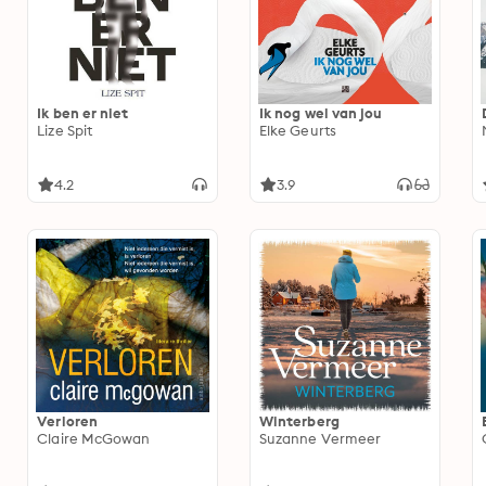
Ik ben er niet
Ik nog wel van jou
Lize Spit
Elke Geurts
4.2
3.9
Verloren
Winterberg
Claire McGowan
Suzanne Vermeer