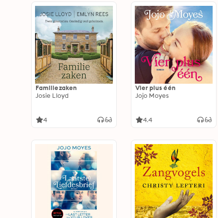
Familiezaken
Vier plus één
Josie Lloyd
Jojo Moyes
4
4.4