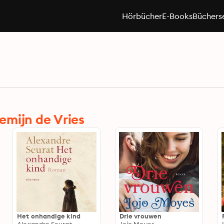
Hörbücher
E-Books
Büchers
emijn de Vries
Het onhandige kind
Drie vrouwen