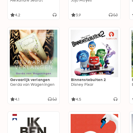
Alexandre Seurat
Jojo Moyes
4.2
3.9
Gevaarlijk verlangen
Binnenstebuiten 2
Gerda van Wageningen
Disney Pixar
4.1
4.5