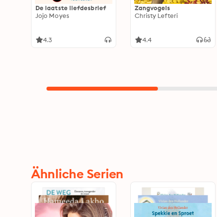
De laatste liefdesbrief
Zangvogels
Jojo Moyes
Christy Lefteri
4.3
4.4
Ähnliche Serien