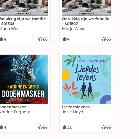
Gelukkig zijn we familie
Gelukkig zijn we familie
- S01E06
- S01E07
Marja West
Marja West
4
4
Dodenmasker
Liefdeslevens
Katrine Engberg
Josie Lloyd
4
3.8