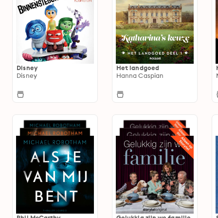
Disney
Het landgoed
Disney
Hanna Caspian
Phil McCarthy
Gelukkig zijn we familie