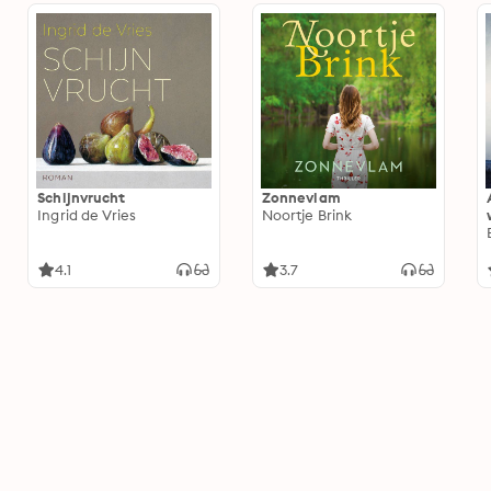
Schijnvrucht
Zonnevlam
Ingrid de Vries
Noortje Brink
4.1
3.7