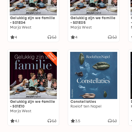
Gelukkig zijn we familie
Gelukkig zijn we familie
- S01E04
- S01E05
Marja West
Marja West
4
4
Gelukkig zijn we familie
Constellaties
- S01E10
Roelof ten Napel
Marja West
4.1
3.5