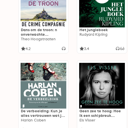
Dans om de troon: n
Het jungleboek
onverwachte
Rudyard Kipling
ontmoeting heeft
Theo Hoogstraaten
ingrijpende gevolgen.
Kan Isa haar eigen
4.2
3.4
toekomst nog bepalen?
De verbeelding: Kun je
Geen zee te hoog: Hoe
alles vertrouwen wat je
ik een schipbreuk
met je eigen ogen ziet?
Harlan Coben
overleefde en de beste
Els Visser
triatlete van Nederland