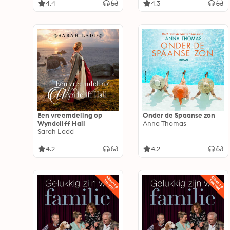
werd
4.4
4.3
Een vreemdeling op
Onder de Spaanse zon
Wyndcliff Hall
Anna Thomas
Sarah Ladd
4.2
4.2