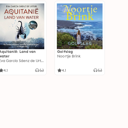
Aquitanië: Land van
Golfslag
water
Noortje Brink
Eva García Sáenz de Urturi
4.1
4.1