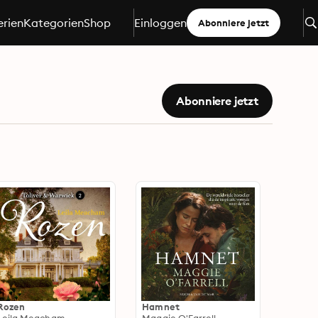
erien
Kategorien
Shop
Einloggen
Abonniere jetzt
Abonniere jetzt
Rozen
Hamnet