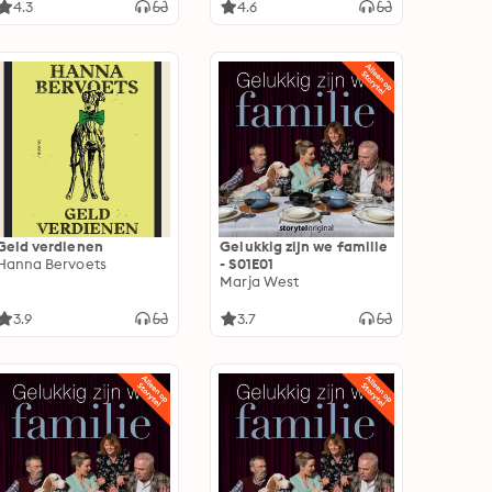
4.3
4.6
Geld verdienen
Gelukkig zijn we familie
Hanna Bervoets
- S01E01
Marja West
3.9
3.7