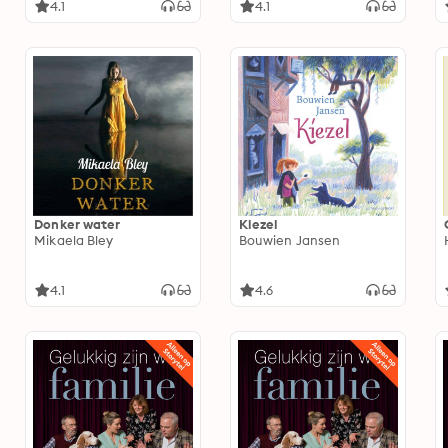
4.1
4.1
Donker water
Kiezel
Mikaela Bley
Bouwien Jansen
4.1
4.6