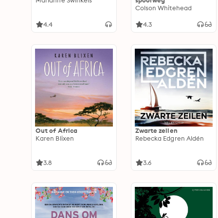
Marianne Swinkels
spoorweg
Colson Whitehead
4.4
4.3
Out of Africa
Zwarte zeilen
Karen Blixen
Rebecka Edgren Aldén
3.8
3.6