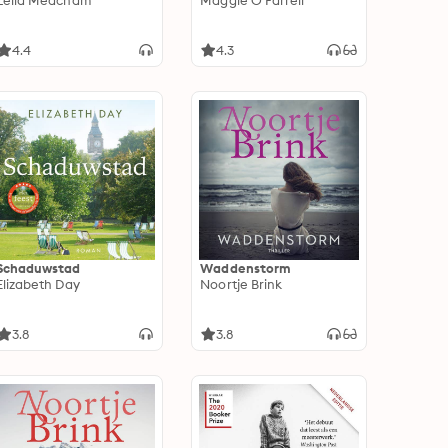
Leila Meacham
Maggie O'Farrell
4.4
4.3
Schaduwstad
Waddenstorm
Elizabeth Day
Noortje Brink
3.8
3.8