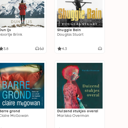
Dun ijs
Shuggie Bain
Noortje Brink
Douglas Stuart
3.8
4.3
Barre grond
Duizend stukjes overal
Claire McGowan
Mariska Overman