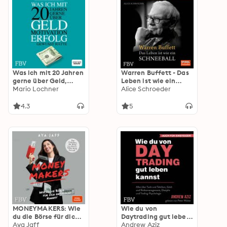
Was ich mit 20 Jahren
Warren Buffett - Das
gerne über Geld,
Leben ist wie ein
Motivation, Erfolg
Mario Lochner
Schneeball
Alice Schroeder
gewusst hätte
4.3
5
MONEYMAKERS: Wie
Wie du von
du die Börse für dich
Daytrading gut leben
entdecken kannst
Aya Jaff
kannst: Aktienhandel
Andrew Aziz