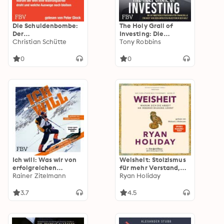
Die Schuldenbombe:
The Holy Grail of
Der
Investing: Die
Wirtschaftsexperte
Christian Schütte
ultimativen
Tony Robbins
über Staatsschulden,
Strategien für
Schuldenbremse,
finanzielle Freiheit
0
0
Finanzen und Politik
von den größten
Investoren der Welt
Ich will: Was wir von
Weisheit: Stoizismus
erfolgreichen
für mehr Verstand,
Menschen mit
Rainer Zitelmann
Gelassenheit und
Ryan Holiday
Behinderung lernen
Glück
können
3.7
4.5