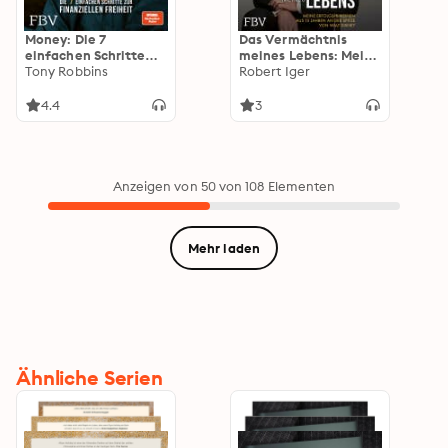
Money: Die 7
Das Vermächtnis
einfachen Schritte
meines Lebens: Meine
zur finanziellen
Tony Robbins
Erfolgsprinzipien aus
Robert Iger
Freiheit
15 Jahren an der
Spitze von Walt
4.4
3
Disney
Anzeigen von 50 von 108 Elementen
Mehr laden
Ähnliche Serien