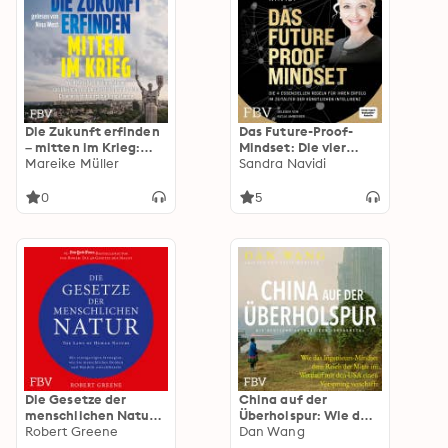
Tipps der Female
Invest Gründerinnen
Die Zukunft erfinden
Das Future-Proof-
– mitten im Krieg:
Mindset: Die vier
Wie Kreativität und
Mareike Müller
essenziellen Regeln
Sandra Navidi
Innovationen das
für Ihren Erfolg im
Überleben der
Zeitalter der
0
5
Ukraine sichern und
Künstlichen
welche Chancen sich
Intelligenz
dadurch für Europa
bieten | Politik &
Russland
Die Gesetze der
China auf der
menschlichen Natur -
Überholspur: Wie das
The Laws of Human
Robert Greene
Ingenieurs-Mindset
Dan Wang
Nature: Mit
dem Reich der Mitte