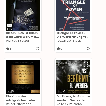
Dieses Buch ist bares
Triangle of Power –
Geld wert: Warum das
Die Weltordnung von
ganze Leben ein
Markus Elsässer
morgen: Vom Ende
Alexander Stubb
"Deal" ist und Sie die
der westlichen
Handwerkerrechnung
Dominanz zum
5
0
immer sofort
multipolaren
bezahlen sollten
Machtgefüge – Was
das globale
Kräftespiel für
Frieden, Freiheit und
Wohlstand bedeutet
Die Kunst des
Die Kunst, berühmt zu
erfolgreichen Lebens:
werden: Genies der
Weisheiten aus zwei
Rainer Zitelmann
Selbstvermarktung
Rainer Zitelmann