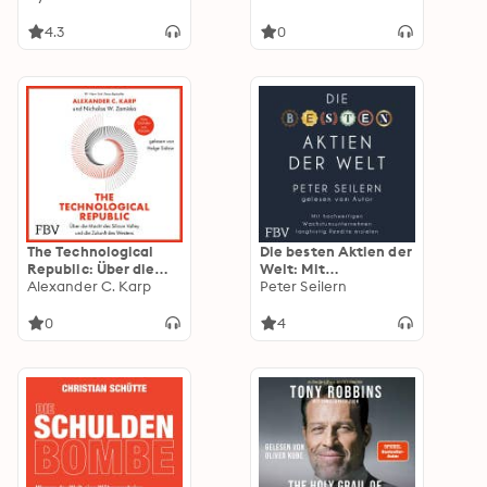
für den
Vermögensaufbau
4.3
0
The Technological
Die besten Aktien der
Republic: Über die
Welt: Mit
Macht des Silicon
Alexander C. Karp
hochwertigen
Peter Seilern
Valley und die
Wachstumsunterneh
Zukunft des Westens |
men langfristig
0
4
Deutsche Ausgabe.
Rendite erzielen
Der Palantir-Gründer
über Innovationen,
Wirtschaft &
Geopolitik