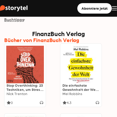
Abonniere jetzt
Buchtipps
FinanzBuch Verlag
Bücher von FinanzBuch Verlag
Stop Overthinking: 23
Die einfachste
Techniken, um Stress
Gewohnheit der Welt:
abzubauen,
Nick Trenton
Übernehmen Sie die
Mel Robbins
Negativspiralen zu
Kontrolle über Ihr
unterbrechen und
Leben mit der High-5-
0
4.3
den Geist zu
Habit-Methode
entlasten