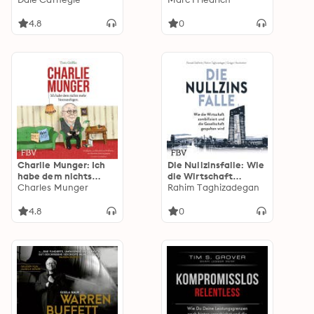
glücklich zu werden
wie Sie davon
profitieren
4.8
0
Charlie Munger: Ich
Die Nullzinsfalle: Wie
habe dem nichts
die Wirtschaft
mehr hinzuzufügen
Charles Munger
zombifiziert und die
Rahim Taghizadegan
Gesellschaft
gespalten wird
4.8
0