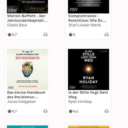
Warren Buffett – Der
Kompromisslos -
Jahrhundertkapitalist
Relentless: Wie Du
: Vom Zeitungsjungen
Gisela Baur
Deine
Shari Lesser Wenk
zum Milliardär – sein
Leistungsgrenzen
Weg zum Erfolg
nach hinten
4.7
4
verschiebst und die
elementaren
Grundsätze erlernst,
um unaufhaltbar zu
werden
Das kleine Handbuch
In der Stille liegt Dein
des Stoizismus:
Weg
Zeitlose
Jonas Salzgeber
Ryan Holiday
Betrachtungen um
Stärke,
4.7
4.6
Selbstvertrauen und
Ruhe zu erlangen