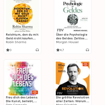
Reichtum, den du mit
Über die Psychologie
Geld nicht kaufen
des Geldes: Zeitlose
kannst: Die 8
Robin Sharma
Lektionen über
Morgan Housel
geheimen
Reichtum, Gier und
Gewohnheiten für
Glück
0
4.7
dein erfülltes Leben
Freu dich des Lebens:
Die größte Revolution
Die Kunst, beliebt,
aller Zeiten: Warum
erfolgreich und
Dale Carnegie
unser Geld stirbt und
Marc Friedrich