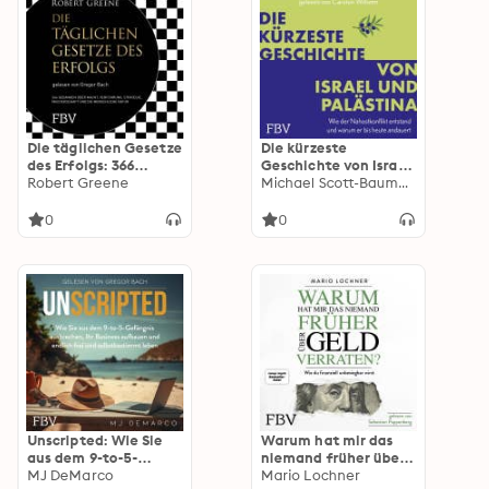
Die täglichen Gesetze
Die kürzeste
des Erfolgs: 366
Geschichte von Israel
Gedanken über
Robert Greene
und Palästina: Wie
Michael Scott-Baumann
Macht, Verführung,
der Nahostkonflikt
Meisterschaft,
entstand und warum
0
0
Strategie und die
er bis heute andauert
menschliche Natur
Unscripted: Wie Sie
Warum hat mir das
aus dem 9-to-5-
niemand früher über
Gefängnis
MJ DeMarco
Geld verraten?: Wie
Mario Lochner