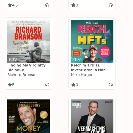
einzigartigen
im Wettlauf mit den
4.5
0
Strategien wie Sie
USA einen Vorsprung
menschliches Denken
verschafft |
und Handeln
Breakneck
entschlüsseln
Finding My Virginity:
Reich mit NFTs:
Die neue
Investieren in Non-
Autobiografie
Richard Branson
Fungible Tokens:
Mike Hager
Alles, was du wissen
musst
5
0