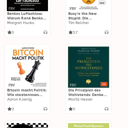
Benkos Luftschloss:
Busy is the New
Warum René Benkos
Stupid: Die
Immobilienimperium
Margret Hucko
effizientesten
Tim Reichel
zusammenbrach und
Techniken und
was dem Pleitier nun
modernsten
0
3.7
droht | Die Signa-
Strategien für mehr
Insolvenz – der größte
Fokus, höhere
Wirtschaftsskandal
Produktivität und ein
Österreichs.
besseres
Zeitmanagement
(konzentriert
arbeiten, fokussiert
denken, erfolgreich
handeln)
Bitcoin macht Politik:
Die Prinzipien des
Wie staatenloses
Wohlstands: Denke
Geld die Welt
Aaron Koenig
und investiere wie ein
Moritz Hessel
verändert und was
Milliardär
das für unsere
0
0
Freiheit bedeutet |
Trump, Milei, Bukele,
Geldpolitik