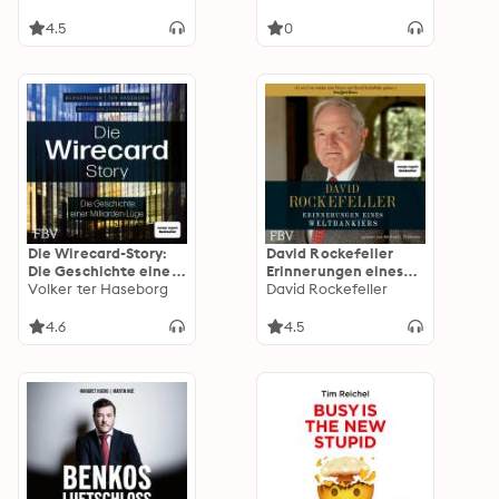
Jahrtausenden von
von Albert Einstein
Konfuzius bis Steve
bis Kim Kardashian
4.5
0
Jobs
Die Wirecard-Story:
David Rockefeller
Die Geschichte einer
Erinnerungen eines
Milliarden-Lüge – Von
Volker ter Haseborg
Weltbankiers
David Rockefeller
den mehrfach
ausgezeichneten
4.6
4.5
Investigativ-
Reportern der
WirtschaftsWoche