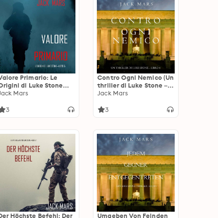
Valore Primario: Le
Contro Ogni Nemico (Un
Origini di Luke Stone—
thriller di Luke Stone –
Libro #5 (un Action
Jack Mars
Libro 4)
Jack Mars
Thriller)
3
3
Der Höchste Befehl: Der
Umgeben Von Feinden