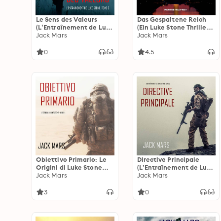
Le Sens des Valeurs
Das Gespaltene Reich
(L’Entraînement de Luke
(Ein Luke Stone Thriller–
Stone, tome 5)
Jack Mars
Buch 7)
Jack Mars
0
4.5
Obiettivo Primario: Le
Directive Principale
Origini di Luke Stone—
(L’Entraînement de Luke
Libro #1 (un Action
Jack Mars
Stone, tome 2)
Jack Mars
Thriller)
3
0