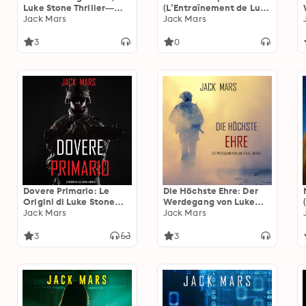
Luke Stone Thriller—
(L’Entraînement de Luke
Buch 6)
Jack Mars
Stone, tome 4)
Jack Mars
3
0
Dovere Primario: Le
Die Höchste Ehre: Der
Origini di Luke Stone—
Werdegang von Luke
Libro #6 (un Action
Jack Mars
Stone – Buch 4 (ein
Jack Mars
Thriller)
Action Thriller)
3
3