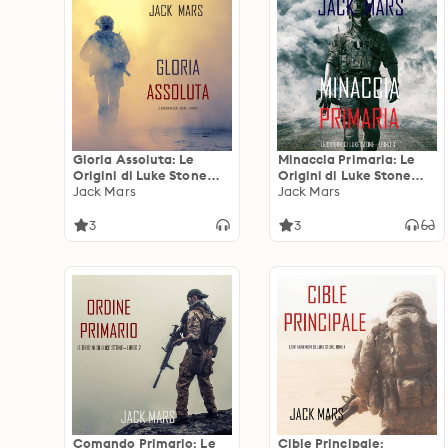
Gloria Assoluta: Le
Minaccia Primaria: Le
Origini di Luke Stone—
Origini di Luke Stone—
Libro #4 (un Action
Jack Mars
Libro #3 (un Action
Jack Mars
Thriller)
Thriller)
3
3
Comando Primario: Le
Cible Principale: