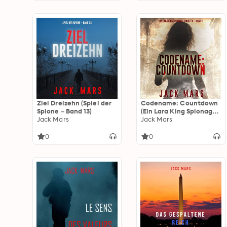
Ziel Dreizehn (Spiel der
Codename: Countdown
Spione – Band 13)
(Ein Lara King Spionage-
Jack Mars
Thriller – Buch 8)
Jack Mars
0
0