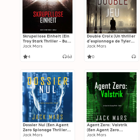
Skrupellose Einheit (Ein
Double Croix (Un thriller
Troy Stark Thriller – Buch
d’espionnage de Tyler
#1)
Jack Mars
Wolf — Tome 2)
Jack Mars
4
0
Dossier Nul (Een Agent
Agent Zero: Valstrik
Zero Spionage Thriller—
(Een Agent Zero
Boek #5)
Jack Mars
Spionage Thriller - Boek
Jack Mars
4)