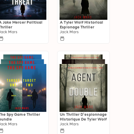
A Jake Mercer Political
A Tyler Wolf Historical
Thriller
Espionage Thriller
Jack Mars
Jack Mars
The Spy Game Thriller
Un Thriller D’espionnage
bundle
Historique De Tyler Wolf
Jack Mars
Jack Mars