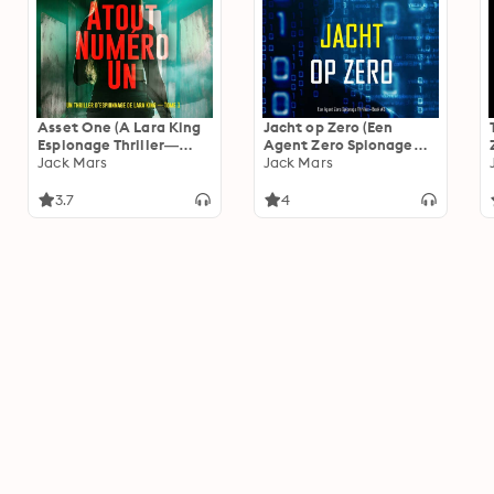
Asset One (A Lara King
Jacht op Zero (Een
Espionage Thriller—
Agent Zero Spionage
Book 1)
Jack Mars
Thriller—Boek #3)
Jack Mars
3.7
4