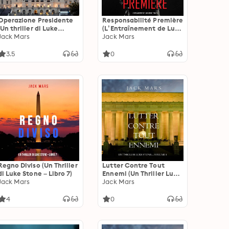
Operazione Presidente
Responsabilité Première
(Un thriller di Luke
(L’Entraînement de Luke
Stone – Libro 5)
Jack Mars
Stone, tome 6)
Jack Mars
3.5
0
Regno Diviso (Un Thriller
Lutter Contre Tout
di Luke Stone – Libro 7)
Ennemi (Un Thriller Luke
Jack Mars
Stone—Volume 4)
Jack Mars
4
0