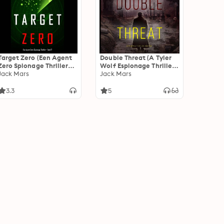
Target Zero (Een Agent
Double Threat (A Tyler
Zero Spionage Thriller—
Wolf Espionage Thriller
Boek 2)
Jack Mars
—Book 6)
Jack Mars
3.3
5