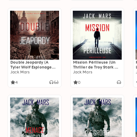
Double Jeopardy (A
Mission Périlleuse (Un
Tyler Wolf Espionage
Thriller de Troy Stark —
Thriller—Book 5)
Jack Mars
Tome 2)
Jack Mars
4
0