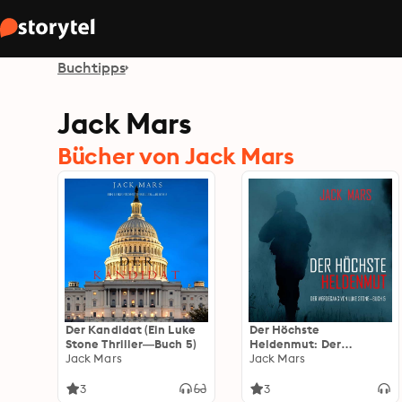
Buchtipps
Jack Mars
Bücher von Jack Mars
Der Kandidat (Ein Luke
Der Höchste
Stone Thriller—Buch 5)
Heldenmut: Der
Jack Mars
Werdegang von Luke
Jack Mars
Stone – Buch 5 (ein
Action Thriller)
3
3