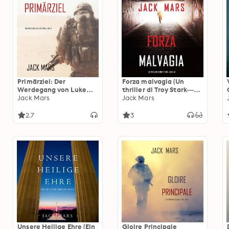
Primärziel: Der
Forza malvagia (Un
Werdegang von Luke
thriller di Troy Stark—
Stone—Buch #1 (ein
Jack Mars
Libro #1)
Jack Mars
Action Thriller)
2.7
3
Unsere Heilige Ehre (Ein
Gloire Principale