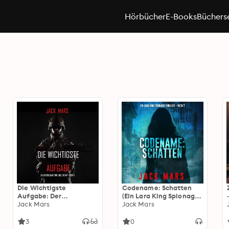
Hörbücher
E-Books
Büchers
Die Wichtigste
Codename: Schatten
Aufgabe: Der
(Ein Lara King Spionage-
Werdegang von Luke
Jack Mars
Thriller – Buch 7)
Jack Mars
Stone – Buch 6 (ein
Action Thriller)
3
0