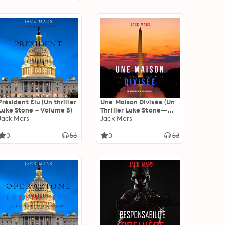
Président Élu (Un thriller
Une Maison Divisée (Un
Luke Stone – Volume 5)
Thriller Luke Stone—
Jack Mars
Volume 7)
Jack Mars
0
0