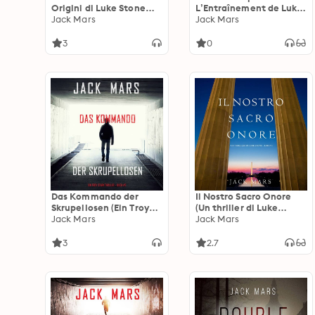
Origini di Luke Stone—
L’Entraînement de Luke
Libro #2 (un Action
Jack Mars
Stone, tome 1 (thriller
Jack Mars
Thriller)
d’action)
3
0
Das Kommando der
Il Nostro Sacro Onore
Skrupellosen (Ein Troy
(Un thriller di Luke
Stark Thriller – Buch #2)
Jack Mars
Stone – Libro 6)
Jack Mars
3
2.7