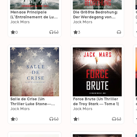
Menace Principale
Die Größte Bedrohung:
(L’Entraînement de Luke
Der Werdegang von
Stone, tome 3)
Jack Mars
Luke Stone – Buch 3 (ein
Jack Mars
Action Thriller)
0
3
Salle de Crise (Un
Force Brute (Un Thriller
Thriller Luke Stone—
de Troy Stark — Tome 1)
Volume 3)
Jack Mars
Jack Mars
0
1