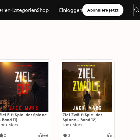
erien
Kategorien
Shop
Einloggen
Abonniere jetzt
Ziel Elf (Spiel der Spione
Ziel Zwölf (Spiel der
– Band 11)
Spione – Band 12)
Jack Mars
Jack Mars
0
0