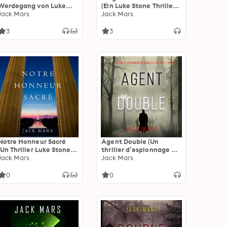
Werdegang von Luke
(Ein Luke Stone Thriller
Stone – Buch 2 (ein
Jack Mars
—Buch 4)
Jack Mars
Action Thriller)
3
3
Notre Honneur Sacré
Agent Double (Un
(Un Thriller Luke Stone—
thriller d’espionnage de
Volume 6)
Jack Mars
Tyler Wolf — Tome 1)
Jack Mars
0
0