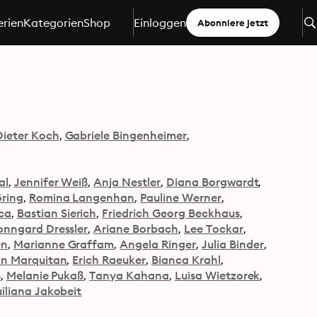
erien
Kategorien
Shop
Einloggen
Abonniere jetzt
Dieter Koch
Gabriele Bingenheimer
al
Jennifer Weiß
Anja Nestler
Diana Borgwardt
öring
Romina Langenhan
Pauline Werner
ca
Bastian Sierich
Friedrich Georg Beckhaus
onngard Dressler
Ariane Borbach
Lee Tockar
en
Marianne Graffam
Angela Ringer
Julia Binder
in Marquitan
Erich Raeuker
Bianca Krahl
s
Melanie Pukaß
Tanya Kahana
Luisa Wietzorek
iliana Jakobeit