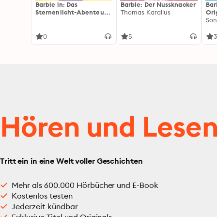
Barbie in: Das
Barbie: Der Nussknacker
Bar
Sternenlicht-Abenteuer
Thomas Karallus
Ori
(Das Original-Hörspiel
Fil
zum Film)
0
5
3
Hören und Lese
Tritt ein in eine Welt voller Geschichten
Mehr als 600.000 Hörbücher und E-Book
Kostenlos testen
Jederzeit kündbar