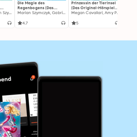
Die Magie des
Prinzessin der Tierinsel
Marip
Regenbogens (Das
(Das Original-Hörspiel
Freun
 zum
Dieter Koch, Marian Szymczyk
Original-Hörspiel zum
Marian Szymczyk, Gabriele Bingenheimer
zum Film)
Megan Cavallari, Amy Powers, Rob Hudnut
Schme
Film)
(Das O
zum F
4.7
5
2