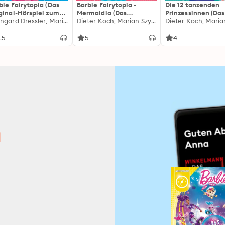
bie Fairytopia (Das
Barbie Fairytopia -
Die 12 tanzenden
ginal-Hörspiel zum
Mermaidia (Das
Prinzessinnen (Das
m)
Sonngard Dressler, Marian Szymczyk
Original-Hörspiel zum
Dieter Koch, Marian Szymczyk
Original-Hörspiel
Film)
Film)
.5
5
4
n