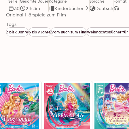
Serie
Gesamte Dauer
Kategorie
Sprache
Format
30
21h 3m
Kinderbücher
Deutsch
Original-Hörspiele zum FIlm
Tags
3 bis 6 Jahre
6 bis 9 Jahre
Vom Buch zum Film
Weihnachtsbücher für 