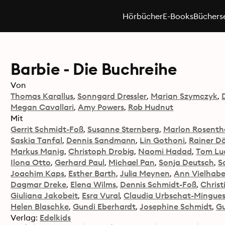
Hörbücher
E-Books
Büchers
Barbie - Die Buchreihe
Von
Thomas Karallus
Sonngard Dressler
Marian Szymczyk
Megan Cavallari
Amy Powers
Rob Hudnut
Mit
Gerrit Schmidt-Foß
Susanne Sternberg
Marlon Rosenth
Saskia Tanfal
Dennis Sandmann
Lin Gothoni
Rainer D
Markus Manig
Christoph Drobig
Naomi Hadad
Tom Lu
Ilona Otto
Gerhard Paul
Michael Pan
Sonja Deutsch
S
Joachim Kaps
Esther Barth
Julia Meynen
Ann Vielhab
Dagmar Dreke
Elena Wilms
Dennis Schmidt-Foß
Christ
Giuliana Jakobeit
Esra Vural
Claudia Urbschat-Mingue
Helen Blaschke
Gundi Eberhardt
Josephine Schmidt
Gu
Verlag:
Edelkids