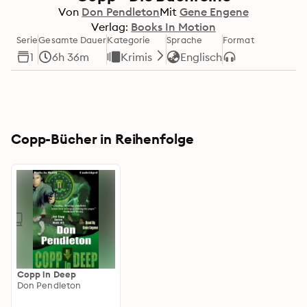
Von
Don Pendleton
Mit
Gene Engene
Verlag:
Books In Motion
Serie
Gesamte Dauer
Kategorie
Sprache
Format
1
6h 36m
Krimis
Englisch
Copp-Bücher in Reihenfolge
Copp in Deep
Don Pendleton