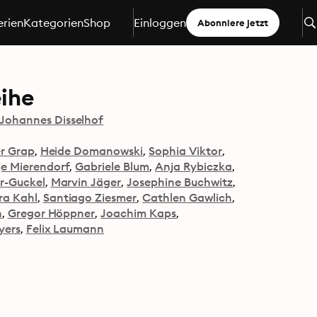
erien
Kategorien
Shop
Einloggen
Abonniere jetzt
eihe
Johannes Disselhof
er Grap
Heide Domanowski
Sophia Viktor
je Mierendorf
Gabriele Blum
Anja Rybiczka
r-Guckel
Marvin Jäger
Josephine Buchwitz
ra Kahl
Santiago Ziesmer
Cathlen Gawlich
n
Gregor Höppner
Joachim Kaps
yers
Felix Laumann