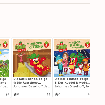
olge
Die Karls-Bande, Folge
Die Karls-Bande, Folge
Die K
tsche
4: Die Rutschen-
5: Das Kuddel & Muddel
6: De
Johannes Disselhoff, Jenny Alten
Rettung: Die Rutschen-
Johannes Disselhoff, Jenny Alten
Weihnachten: Das
Johannes Disselhoff, Jenny Alten
Trakt
Rettung
Kuddel & Muddel
Trakt
Weihnachten
0
0
0