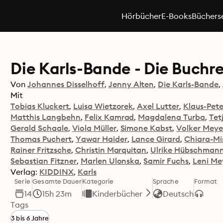
Hörbücher
E-Books
Büchers
Die Karls-Bande - Die Buchr
Von
Johannes Disselhoff
Jenny Alten
Die Karls-Bande
Mit
Tobias Kluckert
Luisa Wietzorek
Axel Lutter
Klaus-Pet
Matthis Langbehn
Felix Kamrad
Magdalena Turba
Tet
Gerald Schaale
Viola Müller
Simone Kabst
Volker Meye
Thomas Puchert
Yawar Haider
Lance Girard
Chiara-Mi
Rainer Fritzsche
Christin Marquitan
Ulrike Hübschman
Sebastian Fitzner
Marlen Ulonska
Samir Fuchs
Leni Me
Verlag:
KIDDINX
Karls
Serie
Gesamte Dauer
Kategorie
Sprache
Format
14
15h 23m
Kinderbücher
Deutsch
Tags
3 bis 6 Jahre