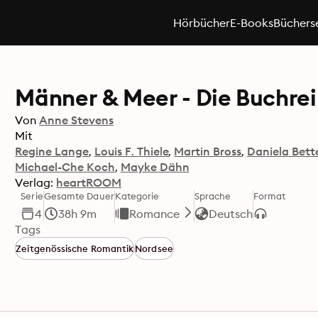
Hörbücher
E-Books
Büchers
Männer & Meer - Die Buchre
Von
Anne Stevens
Mit
Regine Lange
Louis F. Thiele
Martin Bross
Daniela Bet
Michael-Che Koch
Mayke Dähn
Verlag:
heartROOM
Serie
Gesamte Dauer
Kategorie
Sprache
Format
4
38h 9m
Romance
Deutsch
Tags
Zeitgenössische Romantik
Nordsee