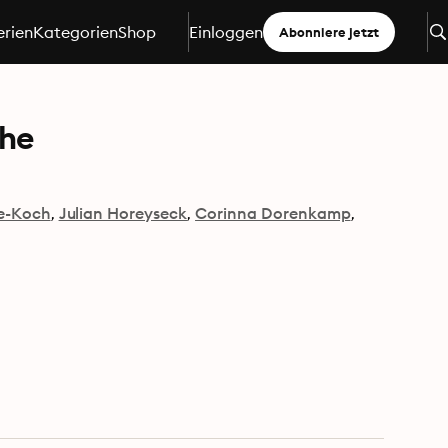
erien
Kategorien
Shop
Einloggen
Abonniere jetzt
ihe
te-Koch
Julian Horeyseck
Corinna Dorenkamp