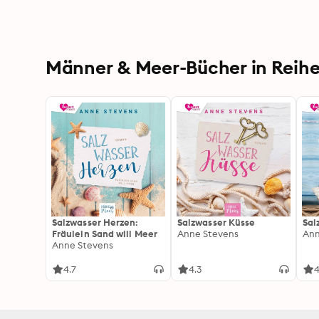
Männer & Meer-Bücher in Reih
Salzwasser Herzen:
Salzwasser Küsse
Sal
Fräulein Sand will Meer
Anne Stevens
Ann
Anne Stevens
4.7
4.3
4