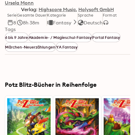
Ursela Monn
Verlag:
Highscore Music
Holysoft GmbH
Serie
Gesamte Dauer
Kategorie
Sprache
Format
8
8h 38m
Fantasy
Deutsch
Tags
6 bis 9 Jahre
Akademie- / Magieschul-Fantasy
Portal Fantasy
Märchen-Neuerzählungen
YA Fantasy
Potz Blitz-Bücher in Reihenfolge