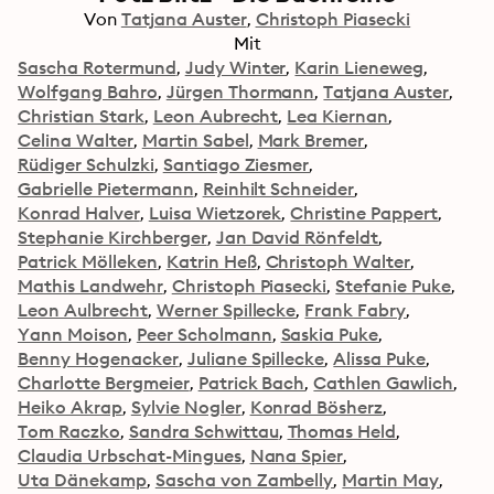
Von
Tatjana Auster
Christoph Piasecki
Mit
Sascha Rotermund
Judy Winter
Karin Lieneweg
Wolfgang Bahro
Jürgen Thormann
Tatjana Auster
Christian Stark
Leon Aubrecht
Lea Kiernan
Celina Walter
Martin Sabel
Mark Bremer
Rüdiger Schulzki
Santiago Ziesmer
Gabrielle Pietermann
Reinhilt Schneider
Konrad Halver
Luisa Wietzorek
Christine Pappert
Stephanie Kirchberger
Jan David Rönfeldt
Patrick Mölleken
Katrin Heß
Christoph Walter
Mathis Landwehr
Christoph Piasecki
Stefanie Puke
Leon Aulbrecht
Werner Spillecke
Frank Fabry
Yann Moison
Peer Scholmann
Saskia Puke
Benny Hogenacker
Juliane Spillecke
Alissa Puke
Charlotte Bergmeier
Patrick Bach
Cathlen Gawlich
Heiko Akrap
Sylvie Nogler
Konrad Bösherz
Tom Raczko
Sandra Schwittau
Thomas Held
Claudia Urbschat-Mingues
Nana Spier
Uta Dänekamp
Sascha von Zambelly
Martin May