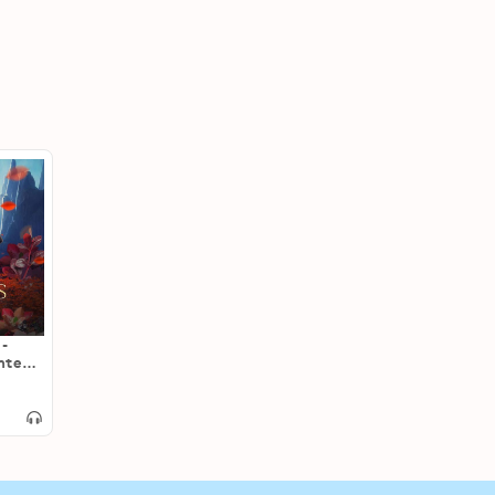
 -
nte