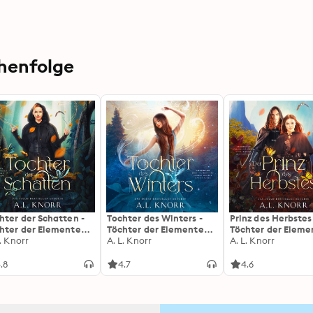
henfolge
hter der Schatten -
Tochter des Winters -
Prinz des Herbstes
hter der Elemente
Töchter der Elemente
Töchter der Eleme
rbuch
L. Knorr
Hörbuch
A. L. Knorr
Hörbuch
A. L. Knorr
.8
4.7
4.6