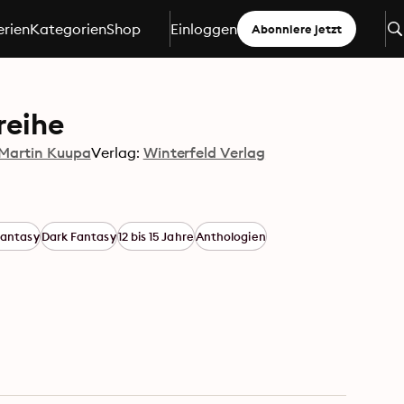
erien
Kategorien
Shop
Einloggen
Abonniere jetzt
reihe
Martin Kuupa
Verlag:
Winterfeld Verlag
Fantasy
Dark Fantasy
12 bis 15 Jahre
Anthologien