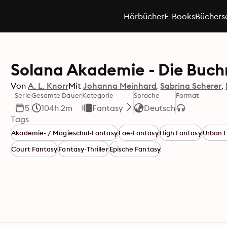
Hörbücher
E-Books
Büchers
Solana Akademie - Die Buch
Von
A. L. Knorr
Mit
Johanna Meinhard
Sabrina Scherer
Serie
Gesamte Dauer
Kategorie
Sprache
Format
5
104h 2m
Fantasy
Deutsch
Tags
Akademie- / Magieschul-Fantasy
Fae-Fantasy
High Fantasy
Urban 
Court Fantasy
Fantasy-Thriller
Epische Fantasy