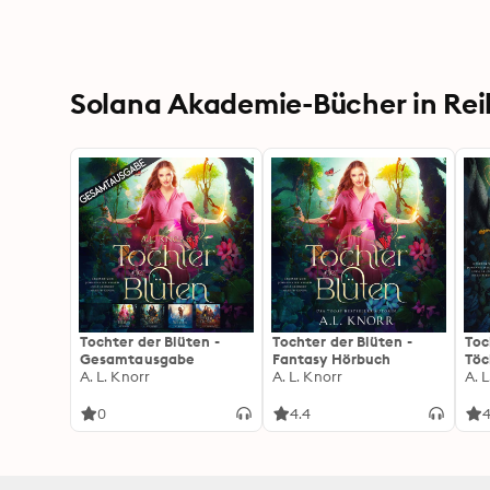
Solana Akademie-Bücher in Rei
Tochter der Blüten -
Tochter der Blüten -
Toc
Gesamtausgabe
Fantasy Hörbuch
Töc
A. L. Knorr
A. L. Knorr
Hö
A. 
0
4.4
4