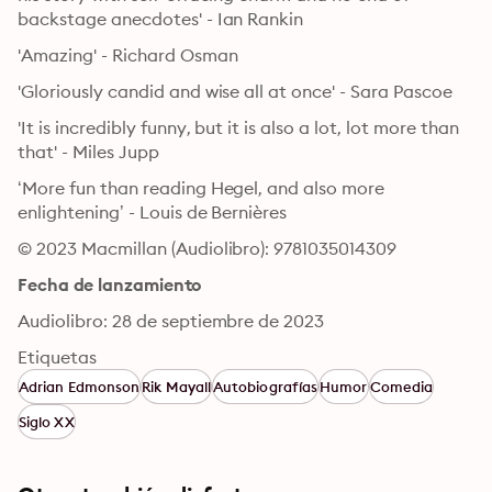
backstage anecdotes' - Ian Rankin
'Amazing' - Richard Osman
'Gloriously candid and wise all at once' - Sara Pascoe
'It is incredibly funny, but it is also a lot, lot more than 
that' - Miles Jupp
‘More fun than reading Hegel, and also more 
enlightening’ - Louis de Bernières
© 2023 Macmillan (Audiolibro): 9781035014309
Fecha de lanzamiento
Audiolibro: 28 de septiembre de 2023
Etiquetas
Adrian Edmonson
Rik Mayall
Autobiografías
Humor
Comedia
Siglo XX