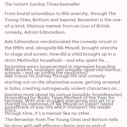
The instant Sunday Times bestseller 
From brutal schooldays to 80s anarchy, through The 
Young Ones, Bottom and beyond, Berserker! is the one-
of-a-kind, hilarious memoir from an icon of British 
comedy, Adrian Edmondson.
Ade Edmondson revolutionized the comedy circuit in 
the 1980s and, alongside Rik Mayall, brought anarchy 
to stage and screen. How did a child brought up in a 
strict Methodist household – and who spent his 
formative years incarcerated in repressive boarding 
With wisdom, nostalgia and uniquely observed humour, 
schools – end up joining the revolution?
Ade traces his journey through life and comedy: 
starting out on the alternative scene, getting arrested 
in Soho, creating outrageously violent characters and 
learning more about his curious (possibly Scandinavian) 
Nominated for Radio Times Moment of the Year for 
heritage. With star-studded anecdotes and set to a 
sharing his memories of Rik Mayall on Desert Island 
soundtrack of pop hits which transport the reader 
Discs.
through time, it’s a memoir like no other.
'The Berserker from The Young Ones and Bottom tells 
his story with self-effacing charm and no end of 