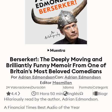
Muestra
Berserker!: The Deeply Moving and
Brilliantly Funny Memoir From One of
Britain's Most Beloved Comedians
Por
Adrian Edmondson
Con:
Adrian Edmondson
Editor
Macmillan
24 Valoraciones
Duración
Idioma
Formato
Categoría
4.4
11 Hora 50 min
Inglés
Biograf
Hilariously read by the author, Adrian Edmondson.
A Financial Times Best Audio of the Year