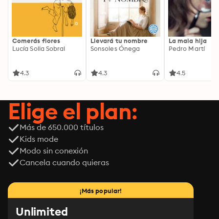
Comerás flores
Llevará tu nombre
La mala hija
Lucía Solla Sobral
Sonsoles Ónega
Pedro Martí
4.3
4.3
4.5
Elige el plan:
Más de 650.000 títulos
Kids mode
Modo sin conexión
Cancela cuando quieras
¡Más popular!
Unlimited