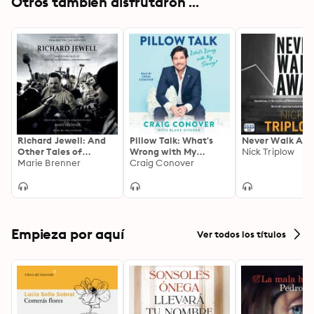
Otros también disfrutaron ...
Richard Jewell: And
Pillow Talk: What's
Never Walk Aw
Other Tales of
Wrong with My
Nick Triplow
Heroes, Scoundrels,
Marie Brenner
Sewing?
Craig Conover
and Renegades
Empieza por aquí
Ver todos los títulos