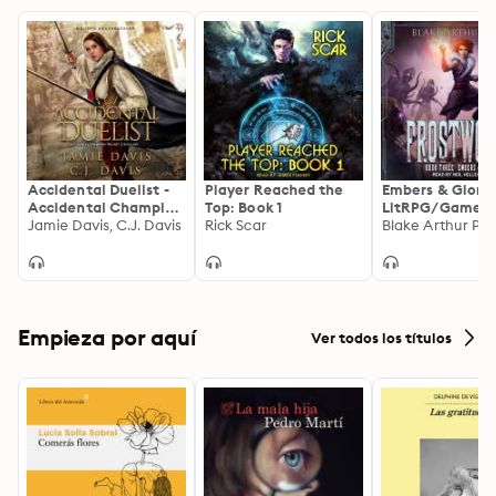
Accidental Duelist -
Player Reached the
Embers & Glory:
Accidental Champion
Top: Book 1
LitRPG/GameLi
Book 1: A LitRPG
Jamie Davis, C.J. Davis
Rick Scar
Viking Adventu
Blake Arthur Pee
Swashbuckler
Empieza por aquí
Ver todos los títulos