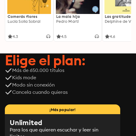
Comerás flores
La mala hija
Las gratitudes
Lucía Solla Sobral
Pedro Martí
Delphine de Vig
4.3
4.5
4.6
Elige el plan:
Más de 650.000 títulos
Kids mode
Modo sin conexión
Cancela cuando quieras
¡Más popular!
Unlimited
Para los que quieren escuchar y leer sin