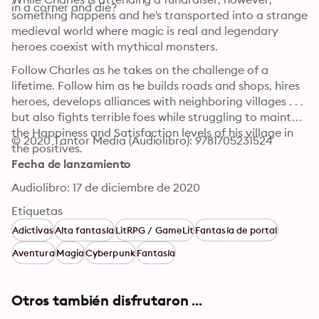
in a corner and die?
something happens and he's transported into a strange 
medieval world where magic is real and legendary 
heroes coexist with mythical monsters.
Follow Charles as he takes on the challenge of a 
lifetime. Follow him as he builds roads and shops, hires 
heroes, develops alliances with neighboring villages . . . 
but also fights terrible foes while struggling to maintain 
the Happiness and Satisfaction levels of his village in 
© 2020 Tantor Media (Audiolibro): 9781705231524
the positives.
Fecha de lanzamiento
Audiolibro: 17 de diciembre de 2020
Etiquetas
Adictivas
Alta fantasía
LitRPG / GameLit
Fantasía de portal
Aventura
Magia
Cyberpunk
Fantasía
Otros también disfrutaron ...