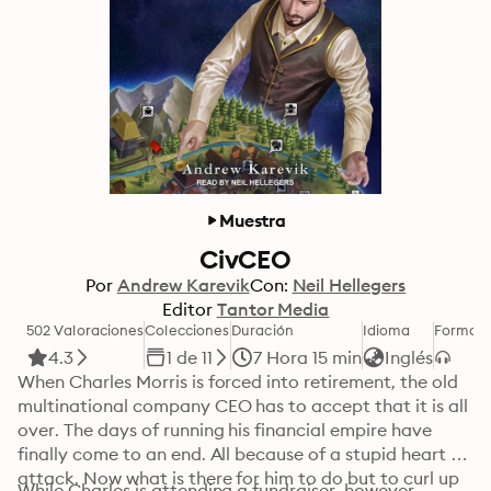
Muestra
CivCEO
Por
Andrew Karevik
Con:
Neil Hellegers
Editor
Tantor Media
502 Valoraciones
Colecciones
Duración
Idioma
Format
4.3
1 de 11
7 Hora 15 min
Inglés
When Charles Morris is forced into retirement, the old 
multinational company CEO has to accept that it is all 
over. The days of running his financial empire have 
finally come to an end. All because of a stupid heart 
attack. Now what is there for him to do but to curl up 
While Charles is attending a fundraiser, however, 