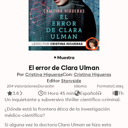
Muestra
El error de Clara Ulman
Por
Cristina Higueras
Con:
Cristina Higueras
Editor
Storyside
204 Valoraciones
Duración
Idioma
Formato
Categor
3.8
11 Hora 45 min
Español
Thril
Un inquietante y subversivo thriller científico-criminal.
¿Dónde está la frontera ética de la investigación 
médico-científica?
Si alguna vez la doctora Clara Ulman se hizo esta 