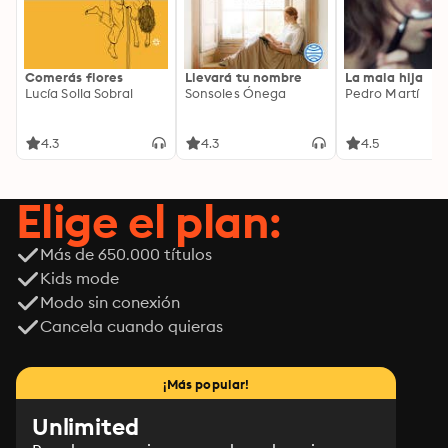
Comerás flores
Llevará tu nombre
La mala hija
Lucía Solla Sobral
Sonsoles Ónega
Pedro Martí
4.3
4.3
4.5
Elige el plan:
Más de 650.000 títulos
Kids mode
Modo sin conexión
Cancela cuando quieras
¡Más popular!
Unlimited