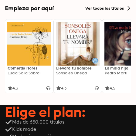
Empieza por aquí
Ver todos los títulos
Comerás flores
Llevará tu nombre
La mala hija
Lucía Solla Sobral
Sonsoles Ónega
Pedro Martí
4.3
4.3
4.5
Elige el plan:
Más de 650.000 títulos
Kids mode