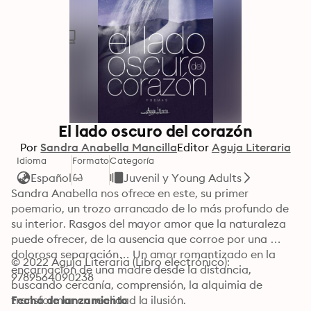
El lado oscuro del corazón
Por
Sandra Anabella Mancilla
Editor
Aguja Literaria
Idioma
Formato
Categoría
Español
Juvenil y Young Adults
Sandra Anabella nos ofrece en este, su primer 
poemario, un trozo arrancado de lo más profundo de 
su interior. Rasgos del mayor amor que la naturaleza 
puede ofrecer, de la ausencia que corroe por una 
dolorosa separación… Un amor romantizado en la 
© 2022 Aguja Literaria (Libro electrónico): 
encarnación de una madre desde la distancia, 
9789564090238
buscando cercanía, comprensión, la alquimia de 
transformar en realidad la ilusión.
Fecha de lanzamiento