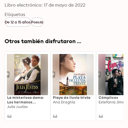
Libro electrónico: 17 de mayo de 2022
Etiquetas
De 12 a 15 años
Poesía
Otros también disfrutaron ...
La misteriosa dama:
Playa de lluvia triste
Cómplices
Los hermanos
Ana Draghia
Estefanía Jimén
Ransleigh (2)
Julia Justiss