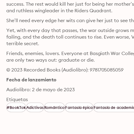
success. The rest would kill her just for being her mothe
and ruthless wingleader in the Riders Quadrant.
She’ll need every edge her wits can give her just to see th
Yet, with every day that passes, the war outside grows m
failing, and the death toll continues to rise. Even worse, V
terrible secret.
Friends, enemies, lovers. Everyone at Basgiath War Col
are only two ways out: graduate or die.
© 2023 Recorded Books (Audiolibro): 9781705085059
Fecha de lanzamiento
Audiolibro: 2 de mayo de 2023
Etiquetas
#BookTok
Adictivas
Romántico
Fantasía épica
Fantasía de academia