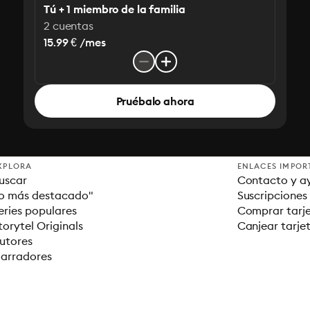
Tú + 1 miembro de la familia
2 cuentas
15.99 € /mes
Pruébalo ahora
XPLORA
ENLACES IMPOR
uscar
Contacto y a
o más destacado"
Suscripciones
eries populares
Comprar tarje
torytel Originals
Canjear tarje
utores
arradores