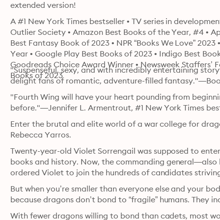
extended version!
A #1 New York Times bestseller • TV series in developme
Outlier Society • Amazon Best Books of the Year, #4 • Ap
Best Fantasy Book of 2023 • NPR “Books We Love” 2023 • 
Year • Google Play Best Books of 2023 • Indigo Best Books
Goodreads Choice Award Winner • Newsweek Staffers’ Fav
"Suspenseful, sexy, and with incredibly entertaining storyte
Books of 2023
delight fans of romantic, adventure-filled fantasy."—Book
"Fourth Wing will have your heart pounding from beginning
before."―Jennifer L. Armentrout, #1 New York Times best
Enter the brutal and elite world of a war college for dra
Rebecca Yarros.
Twenty-year-old Violet Sorrengail was supposed to enter 
books and history. Now, the commanding general—also 
ordered Violet to join the hundreds of candidates strivin
But when you’re smaller than everyone else and your body
because dragons don’t bond to “fragile” humans. They in
With fewer dragons willing to bond than cadets, most woul