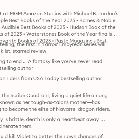
nt at MGM Amazon Studios with Michael B. Jordan’s 
ple Best Books of the Year 2023 • Barnes & Noble 
Audible Best Books of 2023 • Hudson Book of the 
 of 2023 • Waterstones Book of the Year finalist • 
orite Books of 2023 • Paste Magazine's Best 
lling, the first in Yarros' Empyrean series will 
list, starred review
 to end ... A fantasy like you've never read 
selling author
gon riders from USA Today bestselling author 
the Scribe Quadrant, living a quiet life among 
known as her tough-as-talons mother—has 
g to become the elite of Navarre: dragon riders.
 is brittle, death is only a heartbeat away … 
cinerate them.
d kill Violet to better their own chances of 