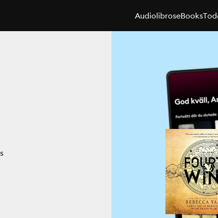
Audiolibros
eBooks
Toda
s