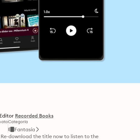
Editor
Recorded Books
mato
Categoría
Fantasía
e-download the title now to listen to the 