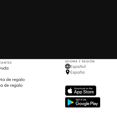
IDIOMA Y REGIÓN
TANTES
Español
yuda
España
ta de regalo
ta de regalo