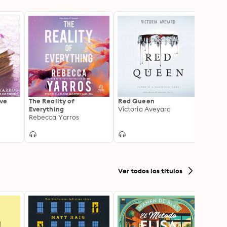
ave
The Reality of
Red Queen
The B
Everything
Victoria Aveyard
Laurie
Rebecca Yarros
Ver todos los títulos