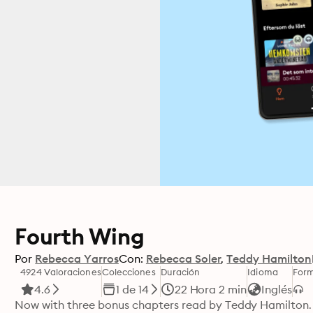
Fourth Wing
Por
Rebecca Yarros
Con:
Rebecca Soler
Teddy Hamilton
4924 Valoraciones
Colecciones
Duración
Idioma
For
4.6
1 de 14
22 Hora 2 min
Inglés
Now with three bonus chapters read by Teddy Hamilton. R