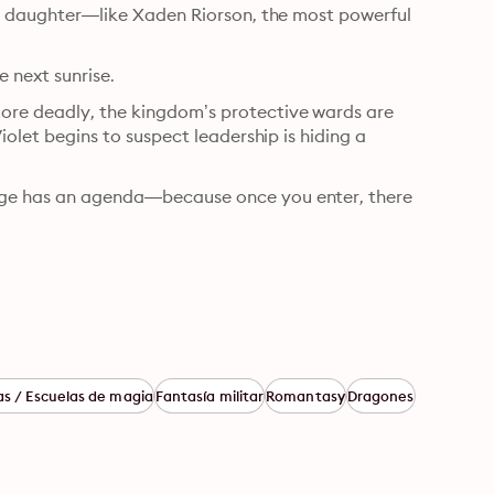
r’s daughter—like Xaden Riorson, the most powerful 
e next sunrise.
ore deadly, the kingdom’s protective wards are 
iolet begins to suspect leadership is hiding a 
lege has an agenda—because once you enter, there 
s / Escuelas de magia
Fantasía militar
Romantasy
Dragones