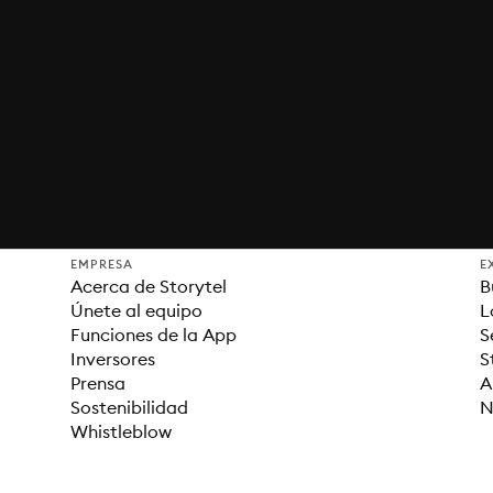
EMPRESA
E
Acerca de Storytel
B
Únete al equipo
L
Funciones de la App
S
Inversores
S
Prensa
A
Sostenibilidad
N
Whistleblow