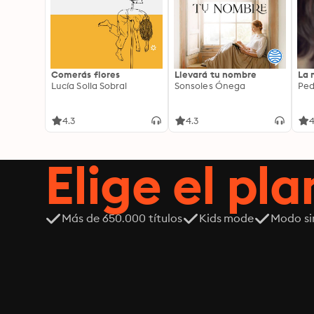
Comerás flores
Llevará tu nombre
La 
Lucía Solla Sobral
Sonsoles Ónega
Ped
4.3
4.3
4
Elige el pla
Más de 650.000 títulos
Kids mode
Modo si