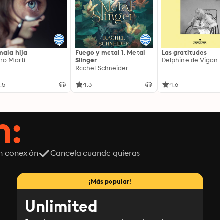
mala hija
Fuego y metal 1. Metal
Las gratitudes
ro Martí
Slinger
Delphine de Vigan
Rachel Schneider
.5
4.3
4.6
n:
n conexión
Cancela cuando quieras
¡Más popular!
Unlimited