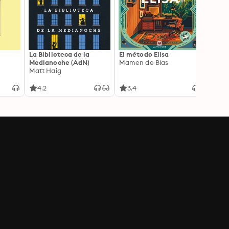
La Biblioteca de la
El método Elisa
Yeste
Medianoche (AdN)
Mamen de Blas
Caro 
Matt Haig
4.2
3.4
3.9