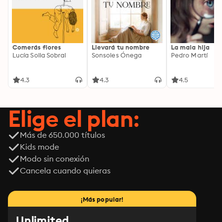
Comerás flores
Llevará tu nombre
La mala hija
Lucía Solla Sobral
Sonsoles Ónega
Pedro Martí
4.3
4.3
4.5
Elige el plan:
Más de 650.000 títulos
Kids mode
Modo sin conexión
Cancela cuando quieras
¡Más popular!
Unlimited