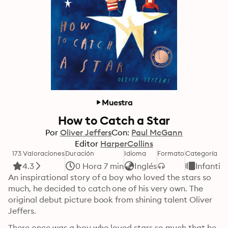
Muestra
How to Catch a Star
Por
Oliver Jeffers
Con:
Paul McGann
Editor
HarperCollins
173 Valoraciones
Duración
Idioma
Formato
Categoría
4.3
0 Hora 7 min
Inglés
Infantil
An inspirational story of a boy who loved the stars so 
much, he decided to catch one of his very own. The 
original debut picture book from shining talent Oliver 
Jeffers.
There once was a boy who loved stars so much that he 