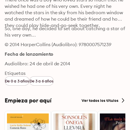
wished he had one of his very own. Every night he 
watched the stars in the sky from his bedroom window 
and dreamed of how he could be their friend and how 
they could play hide-and-go-seek together.
So, one day, he decided to set about catching a star of 
his very own…
© 2014 HarperCollins (Audiolibro): 9780007571239
Fecha de lanzamiento
Audiolibro: 24 de abril de 2014
Etiquetas
De 0 a 3 años
De 3 a 6 años
Empieza por aquí
Ver todos los títulos