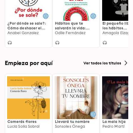
sobre tu estado de felicidad, gracias a tu propia 
biología.» Thomas Erikson, autor de Rodeados de 
idiotas
¿Por dónde se sale?:
Hábitos que te
El pequeño libr
Cómo deshacer el
salvarán la vida:
los hábitos
miedo, aliviar el
Anabel Gonzalez
Cómo controlar la
Odile Fernández
saludables:
Amagoia Eizagui
malestar psicológico
inflamación, los picos
Transforma tu v
y adquirir un apego
de glucosa y el estrés
través de pequ
seguro
gestos: 65 hábi
para el cuidado
cuerpo, la mente
alma
Empieza por aquí
Ver todos los títulos
Comerás flores
Llevará tu nombre
La mala hija
Lucía Solla Sobral
Sonsoles Ónega
Pedro Martí