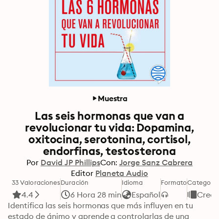
Muestra
Las seis hormonas que van a
revolucionar tu vida: Dopamina,
oxitocina, serotonina, cortisol,
endorfinas, testosterona
Por
David JP Phillips
Con:
Jorge Sanz Cabrera
Editor
Planeta Audio
33 Valoraciones
Duración
Idioma
Formato
Categoría
4.4
6 Hora 28 min
Español
Creci
Identifica las seis hormonas que más influyen en tu 
estado de ánimo y aprende a controlarlas de una 