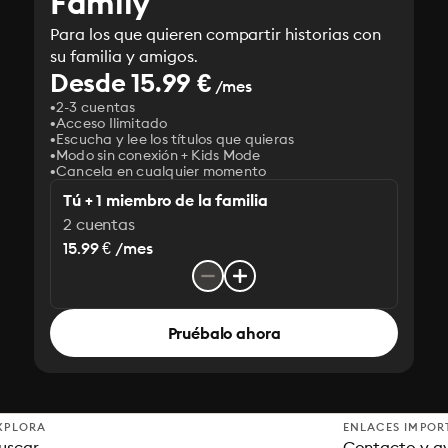
Family
Para los que quieren compartir historias con
su familia y amigos.
Desde 15.99 €
/mes
2-3 cuentas
Acceso Ilimitado
Escucha y lee los títulos que quieras
Modo sin conexión + Kids Mode
Cancela en cualquier momento
Tú + 1 miembro de la familia
2 cuentas
15.99 € /mes
Pruébalo ahora
XPLORA
ENLACES IMPOR
uscar
Contacto y a