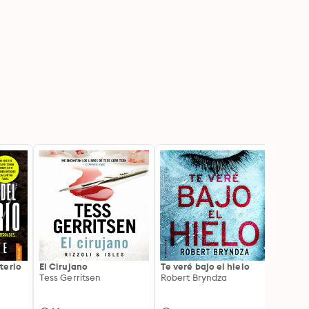
terio
El Cirujano
Te veré bajo el hielo
Cazan
Tess Gerritsen
Robert Bryndza
Jorge