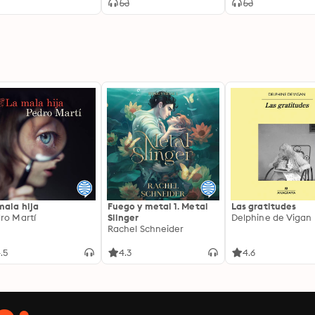
mala hija
Fuego y metal 1. Metal
Las gratitudes
ro Martí
Slinger
Delphine de Vigan
Rachel Schneider
.5
4.3
4.6