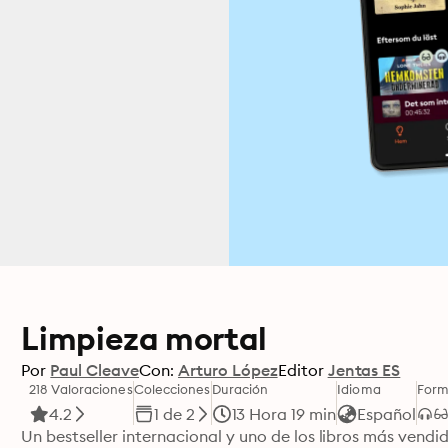
Limpieza mortal
Por
Paul Cleave
Con:
Arturo López
Editor
Jentas ES
218 Valoraciones
Colecciones
Duración
Idioma
Form
4.2
1 de 2
13 Hora 19 min
Español
Un bestseller internacional y uno de los libros más vendid