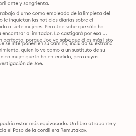
rillante y sangrienta.
 trabajo diurno como empleado de la limpieza del 
e inquietan las noticias diarias sobre el 
do a siete mujeres. Pero Joe sabe que sólo ha 
a encontrar al imitador. Lo castigará por esa 
lan perfecto, porque Joe ya sabe que él es más listo 
e se interponen en su camino, incluida su extraña 
miento, quien lo ve como a un sustituto de su 
nica mujer que lo ha entendido, pero cuyas 
vestigación de Joe.
 podría estar más equivocado. Un libro atrapante y 
ia el Paso de la cordillera Remutaka». 
