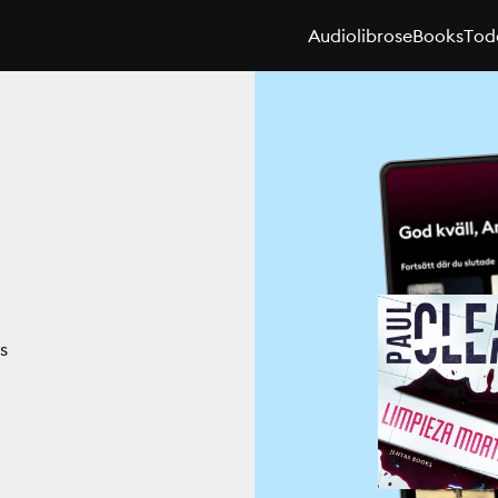
Audiolibros
eBooks
Toda
s