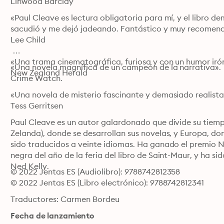
Linwood Barclay
«Paul Cleave es lectura obligatoria para mí, y el libro d
sacudió y me dejó jadeando. Fantástico y muy recomend
Lee Child

«Una trama cinematográfica, furiosa y con un humor iró
«Una novela magnífica de un campeón de la narrativa».

New Zealand Herald
Crime Watch.
«Una novela de misterio fascinante y demasiado realista. 
Tess Gerritsen
Paul Cleave es un autor galardonado que divide su tiemp
Zelanda), donde se desarrollan sus novelas, y Europa, dond
sido traducidos a veinte idiomas. Ha ganado el premio Ng
negra del año de la feria del libro de Saint-Maur, y ha si
Ned Kelly.
© 2022 Jentas ES (Audiolibro): 9788742812358
© 2022 Jentas ES (Libro electrónico): 9788742812341
Traductores: Carmen Bordeu
Fecha de lanzamiento