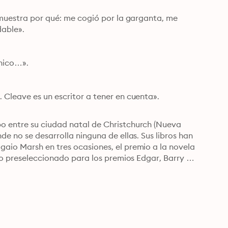
emuestra por qué: me cogió por la garganta, me 
able».

nico…».

Cleave es un escritor a tener en cuenta».

o entre su ciudad natal de Christchurch (Nueva 
e no se desarrolla ninguna de ellas. Sus libros han 
aio Marsh en tres ocasiones, el premio a la novela 
do preseleccionado para los premios Edgar, Barry y 