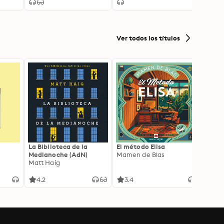
Ver todos los títulos
La Biblioteca de la
El método Elisa
Yeste
Medianoche (AdN)
Mamen de Blas
Caro 
Matt Haig
4.2
3.4
3.9