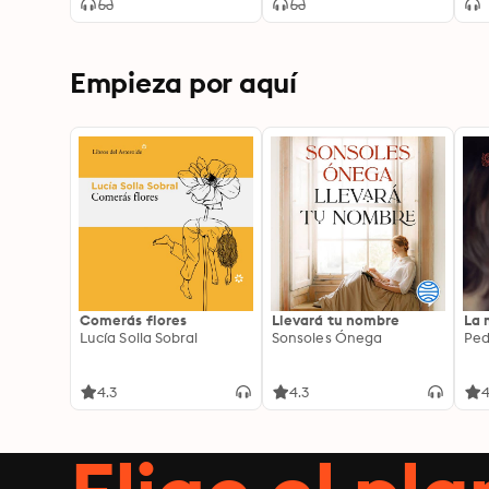
Empieza por aquí
Comerás flores
Llevará tu nombre
La 
Lucía Solla Sobral
Sonsoles Ónega
Ped
4.3
4.3
4