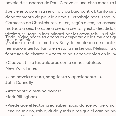
novela de suspenso de Paul Cleave es una obra maestra b
Joe tiene todo en su sencilla vida bajo control: tanto su
departamento de policía como su «trabajo nocturno». No l
Carnicero de Christchurch, quien, según dicen, ha asesina
matado a seis. Lo sabe a ciencia cierta, y está decidido 
víctima, y luego lo incriminará por las otras seis. Es el p
Todo lo que necesita ahora es ocuparse de las mujeres qu
que la policía.
y sobreprotectora madre y Sally, la empleada de manteni
hermano muerto. También está la misteriosa Melissa, la ú
fantasías de chantaje y tortura no tienen cabida en la in
«Cleave utiliza las palabras como armas letales».

New York Times
«Una novela oscura, sangrienta y apasionante…».

John Connolly
«Atrapante a más no poder».

Mark Billingham
«Puede que el lector crea saber hacia dónde va, pero no
lleno de miedo, rabia, duda y más giros que el camino hac