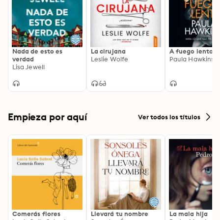
«Brillante y afilada como una cuchilla», A. J. Finn

«Una obra deslumbrante», People

«Maravillosamente retorcida», Marie Claire

«Terrorífica e intrincada, te atrapa completamente: 
una lectura excelente», The Guardian
Nada de esto es
La cirujana
A fuego lento
verdad
Leslie Wolfe
Paula Hawkins
Lisa Jewell
Empieza por aquí
Ver todos los títulos
Comerás flores
Llevará tu nombre
La mala hija