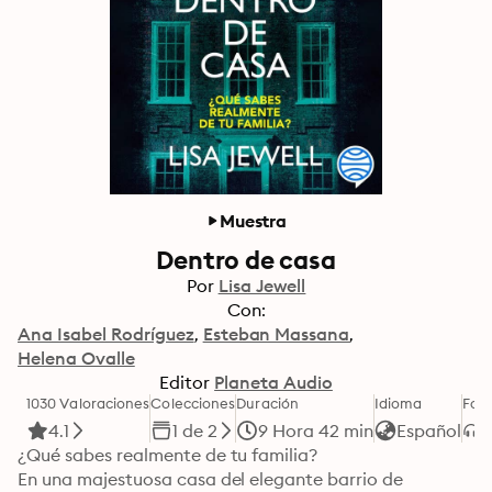
Muestra
Dentro de casa
Por
Lisa Jewell
Con:
Ana Isabel Rodríguez
Esteban Massana
Helena Ovalle
Editor
Planeta Audio
1030 Valoraciones
Colecciones
Duración
Idioma
For
4.1
1 de 2
9 Hora 42 min
Español
¿Qué sabes realmente de tu familia?

En una majestuosa casa del elegante barrio de 