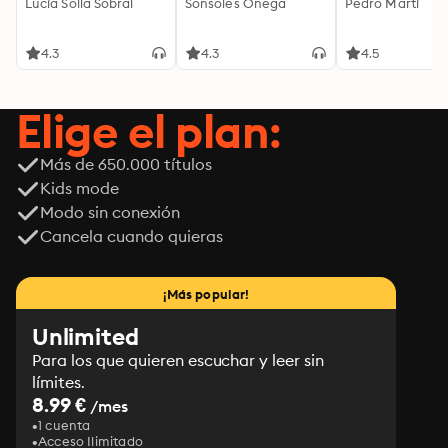
Lucía Solla Sobral
Sonsoles Ónega
Pedro Martí
4.3
4.3
4.5
Elige el plan:
Más de 650.000 títulos
Kids mode
Modo sin conexión
Cancela cuando quieras
¡Más popular!
Unlimited
Para los que quieren escuchar y leer sin
límites.
8.99 €
/mes
1 cuenta
Acceso Ilimitado