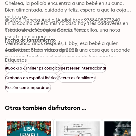
Chelsea, la policía encuentra a una bebé en su cuna. 
Bien alimentada, cuidada y feliz, espera a que la cojan 
en brazos.

© 2023 Planeta Audio (Audiolibro): 9788408273240
En la cocina de esa misma casa hay tres cadáveres en 
estado de descomposición. Junto a ellos, una nota 
Traductores: Verónica García Pérez
escrita con urgencia.

Fecha de lanzamiento
Veinticinco años después, Libby, esa bebé a quien 
encontraron con vida, regresa a una casa que esconde 
Audiolibro: 31 de marzo de 2023
su origen familiar y el más oscuro de los secretos.

Etiquetas
Ten cuidado con a quién dejas entrar. Hay personas 
#BookTok
Thriller psicológico
Bestseller internacional
que nunca se irán.

Lisa Jewell es el nuevo fenómeno mundial del thriller, 
Grabado en español ibérico
Secretos familiares
con más de 10 millones de libros venidos. Su obra se 
Ficción contemporánea
compara con grandes nombres del domestic noir y 
encantará a las lectoras de Paula Hawkins.

Excelente crítica, todo el mundo habla de Dentro de 
Otros también disfrutaron ...
casa:

«Dentro de casa realmente te atrapa… Me lo leí de 
una sentada», Colleen Hoover

«¡No pude soltar el libro!», Sarah Jessica Parker
