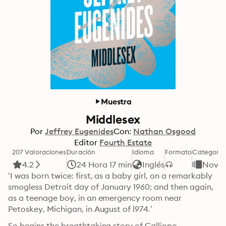
Muestra
Middlesex
Por
Jeffrey Eugenides
Con:
Nathan Osgood
Editor
Fourth Estate
207 Valoraciones
Duración
Idioma
Formato
Categoría
4.2
24 Hora 17 min
Inglés
Novel
‘I was born twice: first, as a baby girl, on a remarkably 
smogless Detroit day of January 1960; and then again, 
as a teenage boy, in an emergency room near 
Petoskey, Michigan, in August of l974.’
So begins the breathtaking story of Calliope 