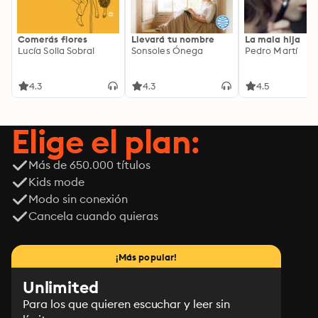
Comerás flores
Llevará tu nombre
La mala hija
Lucía Solla Sobral
Sonsoles Ónega
Pedro Martí
4.3
4.3
4.5
Elige el plan:
Más de 650.000 títulos
Kids mode
Modo sin conexión
Cancela cuando quieras
¡Más popular!
Unlimited
Para los que quieren escuchar y leer sin