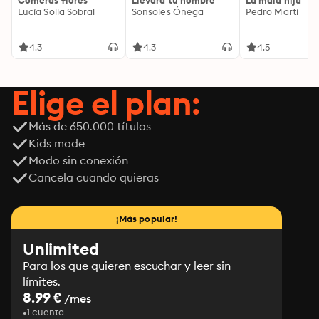
Comerás flores
Llevará tu nombre
La mala hija
Lucía Solla Sobral
Sonsoles Ónega
Pedro Martí
4.3
4.3
4.5
Elige el plan:
Más de 650.000 títulos
Kids mode
Modo sin conexión
Cancela cuando quieras
¡Más popular!
Unlimited
Para los que quieren escuchar y leer sin
límites.
8.99 €
/mes
1 cuenta