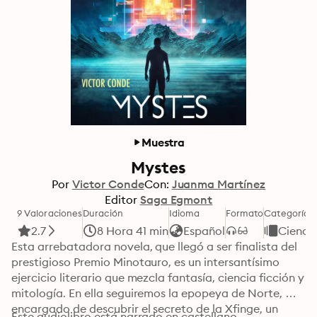
Muestra
Mystes
Por
Victor Conde
Con:
Juanma Martínez
Editor
Saga Egmont
9 Valoraciones
Duración
Idioma
Formato
Categoría
2.7
8 Hora 41 min
Español
Ciencia
Esta arrebatadora novela, que llegó a ser finalista del 
prestigioso Premio Minotauro, es un intersantísimo 
ejercicio literario que mezcla fantasía, ciencia ficción y 
mitología. En ella seguiremos la epopeya de Norte, 
encargado de descubrir el secreto de la Xfinge, un 
Este audiolibro está narrado en castellano.