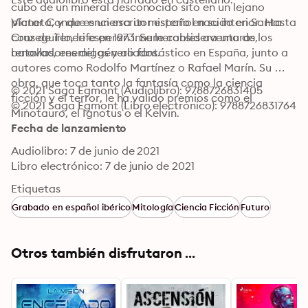
cubo de un mineral desconocido sito en un lejano 
planeta, y que encierra un misterio en su interior. Hasta 
Víctor Conde es un escritor español nacido en Santa 
conseguirlo, le esperan innumerables aventuras, 
Cruz de Tenerife en 1973. Se le considera uno de los 
batallas, enemigos y aliados.
renovadores del género fantástico en España, junto a 
autores como Rodolfo Martínez o Rafael Marín. Su 
obra, que toca tanto la fantasía como la ciencia 
© 2021 Saga Egmont (Audiolibro): 9788726831405
ficción y el terror, le ha valido premios como el 
© 2021 Saga Egmont (Libro electrónico): 9788726831764
Minotauro, el Ignotus o el Kelvin.
Fecha de lanzamiento
Audiolibro: 7 de junio de 2021
Libro electrónico: 7 de junio de 2021
Etiquetas
Grabado en español ibérico
Mitología
Ciencia Ficción
Futuro
Otros también disfrutaron ...