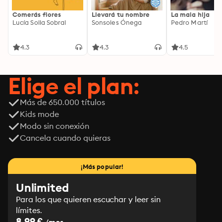
Comerás flores
Llevará tu nombre
La mala hija
Lucía Solla Sobral
Sonsoles Ónega
Pedro Martí
4.3
4.3
4.5
Elige el plan:
Más de 650.000 títulos
Kids mode
Modo sin conexión
Cancela cuando quieras
¡Más popular!
Unlimited
Para los que quieren escuchar y leer sin
límites.
8.99 €