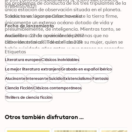
los problemas de conducta de los tres tripulantes de la 
9788415578321
única estación de observación situada en el planeta. 
Solaris es un lugar peculiar: no existe la tierra firme, 
Traductores: Joanna Orzechowska
únicamente un extenso océano dotado de vida y 
Fecha de lanzamiento
presumiblemente, de inteligencia. Mientras tanto, se 
encuentra con la aparición de personas que no 
Audiolibro: 23 de noviembre de 2017
deberían estar allí. Tal es el caso de su mujer, quien se 
Libro electrónico: 11 de abril de 2011
había suicidado años antes, y que parece no recordar 
Etiquetas
nada de lo sucedido. Stanislaw Lem nos presenta una 
Literatura europea
Clásicos inolvidables
novela claustrofóbica, en la que hace un profundo 
estudio de la psicología humana y las relaciones 
La mejor literatura extranjera
Grabado en español ibérico
afectivas a través de un planeta que enfrenta a los 
Alucinante
Interesante
Suicidio
Existencialismo
Fantasía
habitantes de la estación a sus miedos más íntimos.
Ciencia Ficción
Clásicos contemporáneos
Thrillers de ciencia ficción
Otros también disfrutaron ...