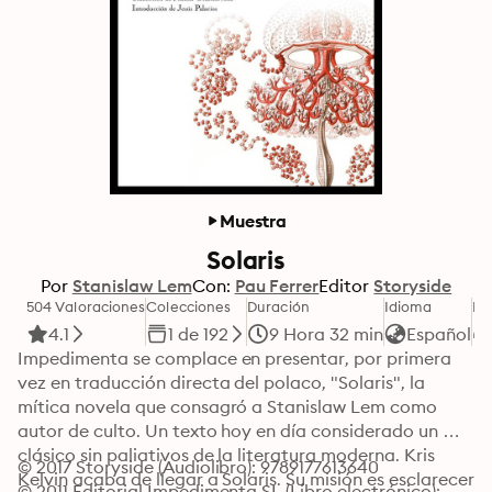
Muestra
Solaris
Por
Stanislaw Lem
Con:
Pau Ferrer
Editor
Storyside
504 Valoraciones
Colecciones
Duración
Idioma
Fo
4.1
1 de 192
9 Hora 32 min
Español
Impedimenta se complace en presentar, por primera 
vez en traducción directa del polaco, "Solaris", la 
mítica novela que consagró a Stanislaw Lem como 
autor de culto. Un texto hoy en día considerado un 
clásico sin paliativos de la literatura moderna. Kris 
© 2017 Storyside (Audiolibro): 9789177613640
Kelvin acaba de llegar a Solaris. Su misión es esclarecer 
© 2011 Editorial Impedimenta SL (Libro electrónico): 