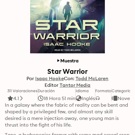
Muestra
Star Warrior
Por
Isaac Hooke
Con:
Todd McLaren
Editor
Tantor Media
311 Valoraciones
Duración
Idioma
Formato
Categoría
4.1
18 Hora 51 min
Inglés
Novela
In a galaxy where the fabric of reality can be bent and 
shaped by a privileged few, and almost any skill 
desired is a mere injection away, one young man is 
thrust into the fight of his life.
Tane, a hydroponics farmer with some mad cereal crop 