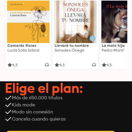
Comerás flores
Llevará tu nombre
La mala hija
Lucía Solla Sobral
Sonsoles Ónega
Pedro Martí
4.3
4.3
4.5
Elige el plan:
Más de 650.000 títulos
Kids mode
Modo sin conexión
Cancela cuando quieras