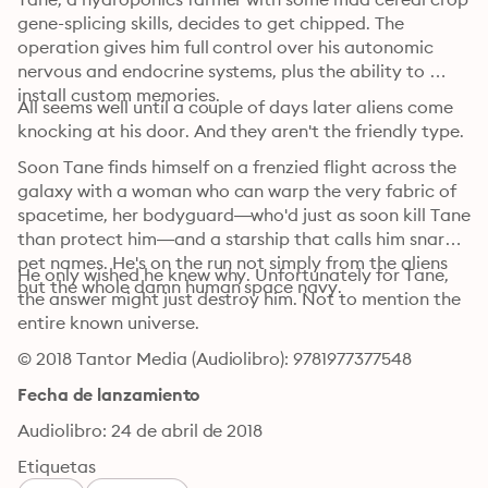
gene-splicing skills, decides to get chipped. The 
operation gives him full control over his autonomic 
nervous and endocrine systems, plus the ability to 
install custom memories.
All seems well until a couple of days later aliens come 
knocking at his door. And they aren't the friendly type.
Soon Tane finds himself on a frenzied flight across the 
galaxy with a woman who can warp the very fabric of 
spacetime, her bodyguard—who'd just as soon kill Tane 
than protect him—and a starship that calls him snarky 
pet names. He's on the run not simply from the aliens 
He only wished he knew why. Unfortunately for Tane, 
but the whole damn human space navy.
the answer might just destroy him. Not to mention the 
entire known universe.
© 2018 Tantor Media (Audiolibro): 9781977377548
Fecha de lanzamiento
Audiolibro: 24 de abril de 2018
Etiquetas