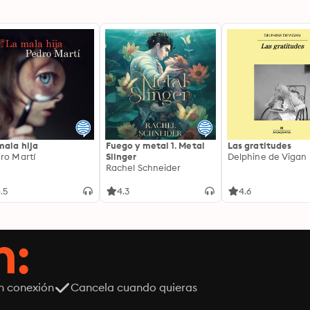
mala hija
Fuego y metal 1. Metal
Las gratitudes
ro Martí
Slinger
Delphine de Vigan
Rachel Schneider
.5
4.3
4.6
n:
n conexión
Cancela cuando quieras