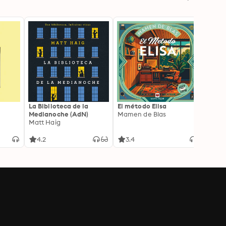
La Biblioteca de la
El método Elisa
Yeste
Medianoche (AdN)
Mamen de Blas
Caro 
Matt Haig
4.2
3.4
3.9