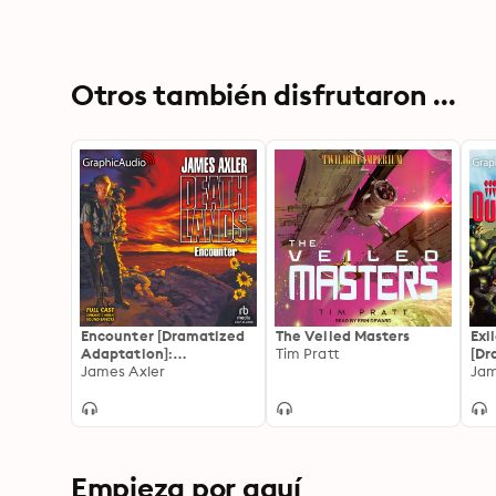
Otros también disfrutaron ...
Encounter [Dramatized
The Veiled Masters
Exi
Adaptation]:
Tim Pratt
[Dr
Deathlands
James Axler
Ada
Jam
Out
Empieza por aquí