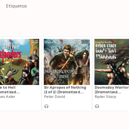
Etiquetas
le to Hell
Sir Apropos of Nothing
Doomsday Warrior
amatized
(2 of 2) [Dramatized
[Dramatized
ptation]:
es Axler
Adaptation]: Sir
Peter David
Adaptation]: Doo
Ryder Stacy
landers 1
Apropos of Nothing 1
Warrior 1