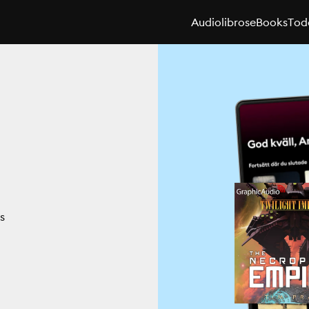
Audiolibros
eBooks
Toda
s