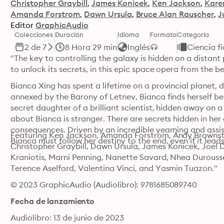
Christopher Graybill
James Konicek
Ken Jackson
Kare
Amanda Forstrom
Dawn Ursula
Bruce Alan Rauscher
J
Editor
GraphicAudio
Colecciones
Duración
Idioma
Formato
Categoría
2 de 7
8 Hora 29 min
Inglés
Ciencia f
"The key to controlling the galaxy is hidden on a distant
to unlock its secrets, in this epic space opera from the b
Bianca Xing has spent a lifetime on a provincial planet, d
annexed by the Barony of Letnev, Bianca finds herself bei
secret daughter of a brilliant scientist, hidden away on a
about Bianca is stranger. There are secrets hidden in her
consequences. Driven by an incredible yearning and assi
Featuring Ken Jackson, Amanda Forstrom, Andy Brownstei
Bianca must follow her destiny to the end, even if it lead
Christopher Graybill, Dawn Ursula, James Konicek, Joel D
Kraniotis, Marni Penning, Nanette Savard, Nhea Durouss
Terence Aselford, Valentina Vinci, and Yasmin Tuazon."
© 2023 GraphicAudio (Audiolibro): 9781685089740
Fecha de lanzamiento
Audiolibro: 13 de junio de 2023