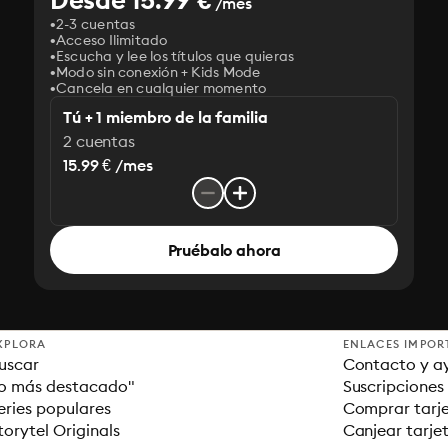
/mes
2-3 cuentas
Acceso Ilimitado
Escucha y lee los títulos que quieras
Modo sin conexión + Kids Mode
Cancela en cualquier momento
Tú + 1 miembro de la familia
2 cuentas
15.99 € /mes
Pruébalo ahora
XPLORA
ENLACES IMPOR
uscar
Contacto y a
o más destacado"
Suscripciones
eries populares
Comprar tarje
torytel Originals
Canjear tarje