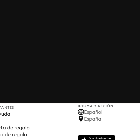
IDIOMA Y REGIÓN
TANTES
Español
yuda
España
ta de regalo
ta de regalo