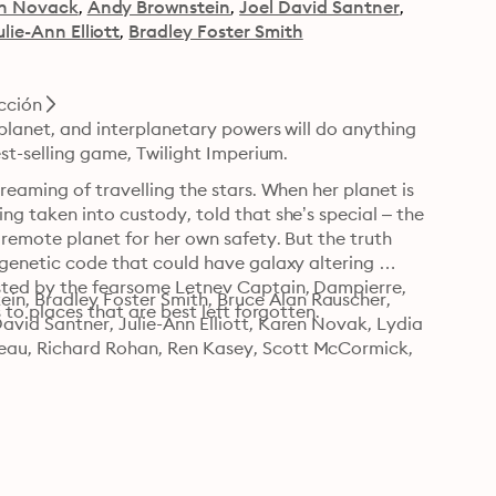
n Novack
Andy Brownstein
Joel David Santner
ulie-Ann Elliott
Bradley Foster Smith
icción
 planet, and interplanetary powers will do anything 
est-selling game, Twilight Imperium.
reaming of travelling the stars. When her planet is 
ng taken into custody, told that she’s special – the 
 remote planet for her own safety. But the truth 
 genetic code that could have galaxy altering 
sted by the fearsome Letnev Captain, Dampierre, 
n, Bradley Foster Smith, Bruce Alan Rauscher, 
s to places that are best left forgotten.
avid Santner, Julie-Ann Elliott, Karen Novak, Lydia 
eau, Richard Rohan, Ren Kasey, Scott McCormick, 