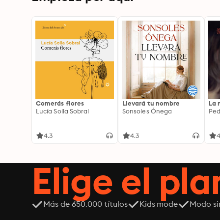
Comerás flores
Llevará tu nombre
La 
Lucía Solla Sobral
Sonsoles Ónega
Ped
4.3
4.3
4
Elige el pla
Más de 650.000 títulos
Kids mode
Modo si