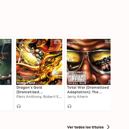
Dragon's Gold
Total War [Dramatized
Stage
[Dramatized
Adaptation]: The
Purga
msday
Adaptation]: Kelvin of
Piers Anthony, Robert E. Margroff
Survivalist 1
Jerry Ahern
Peter
Rud 1
Ver todos los títulos