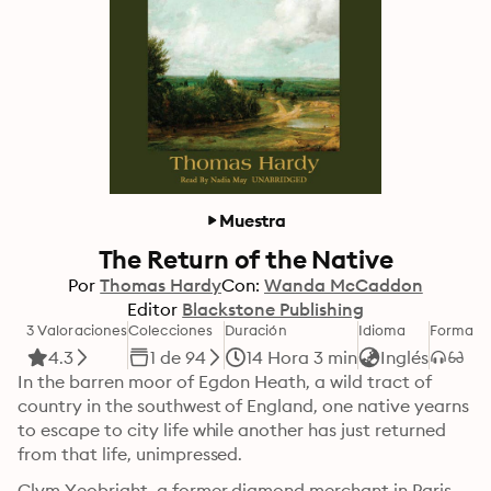
Muestra
The Return of the Native
Por
Thomas Hardy
Con:
Wanda McCaddon
Editor
Blackstone Publishing
3 Valoraciones
Colecciones
Duración
Idioma
Formato
4.3
1 de 94
14 Hora 3 min
Inglés
In the barren moor of Egdon Heath, a wild tract of 
country in the southwest of England, one native yearns 
to escape to city life while another has just returned 
from that life, unimpressed.
Clym Yeobright, a former diamond merchant in Paris, 