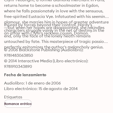
returns home to become a schoolmaster in Egdon, 
where he falls passionately in love with the sensuous, 
free-spirited Eustacia Vye. Infatuated with his seeming 
glamour, she marries him in hopes of greater adventure
Injured by forces beyond their control, Hardy's 
—but when her hopes are disappointed, she rekindles 
characters struggle vainly in the net of destiny.In the 
an affair with Clym's reckless cousin, Damon.
end, only the face of the lonely heath remains 
untouched by fate. This masterpiece of tragic passion 
perfectly epitomizes the author's melancholy genius.
© 2006 Blackstone Publishing (Audiolibro): 
9781483063850
© 2014 Interactive Media (Libro electrónico): 
9781910343890
Fecha de lanzamiento
Audiolibro: 1 de enero de 2006
Libro electrónico: 15 de agosto de 2014
Etiquetas
Romance erótico