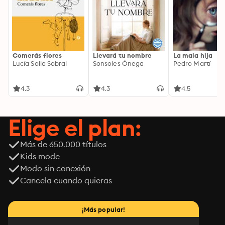
Comerás flores
Llevará tu nombre
La mala hija
Lucía Solla Sobral
Sonsoles Ónega
Pedro Martí
4.3
4.3
4.5
Elige el plan:
Más de 650.000 títulos
Kids mode
Modo sin conexión
Cancela cuando quieras
¡Más popular!