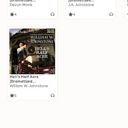
[Dramatized
[Dramatized
Adaptation]: Ordinary
Devon Monk
Adaptation]: Hank
J.A. Johnstone
Magic 4
Fallon 1
4
4
Hell's Half Acre
[Dramatized
Adaptation]: Hell's Half
William W. Johnstone
Acre 1
5