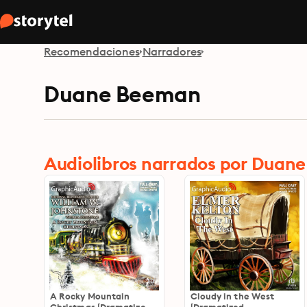
Recomendaciones
Narradores
Duane Beeman
Audiolibros narrados por Duan
A Rocky Mountain
Cloudy in the West