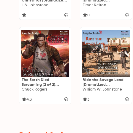
Christmas [Dramatized
[Dramatized
Adaptation]: Christmas
J.A. Johnstone
Adaptation]
Elmer Kelton
2
1
0
The Earth Died
Ride the Savage Land
Screaming (2 of 2)
[Dramatized
[Dramatized
Chuck Rogers
Adaptation]: Those
William W. Johnstone
Adaptation]: Bastard of
Jensen Boys! 4
The Apocalypse 1
4.3
3