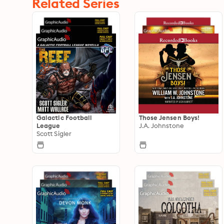
Related Series
Galactic Football
Those Jensen Boys!
League
J.A. Johnstone
Scott Sigler