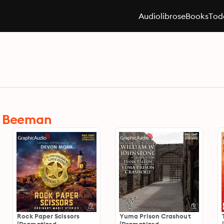
Audiolibros
eBooks
Toda
e Beeman
Rock Paper Scissors
Yuma Prison Crashout