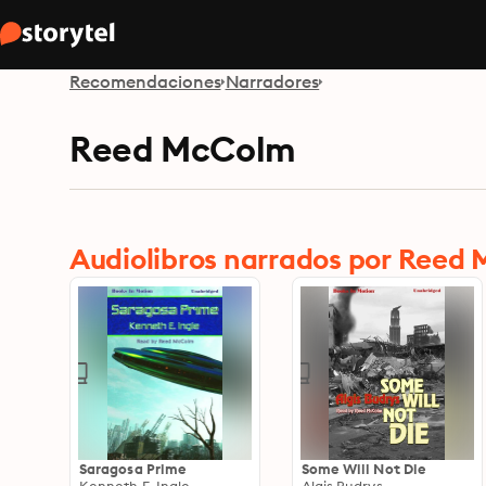
Recomendaciones
Narradores
Reed McColm
Audiolibros narrados por Reed
Saragosa Prime
Some Will Not Die