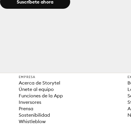
Suscríbete ahora
EMPRESA
E
Acerca de Storytel
B
Únete al equipo
L
Funciones de la App
S
Inversores
S
Prensa
A
Sostenibilidad
N
Whistleblow