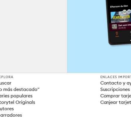
XPLORA
ENLACES IMPOR
uscar
Contacto y a
o más destacado"
Suscripciones
eries populares
Comprar tarje
torytel Originals
Canjear tarje
utores
arradores