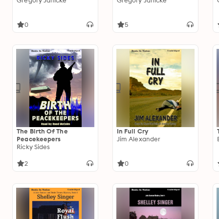
Gregory Janicke
Gregory Janicke
0
5
The Birth Of The
In Full Cry
Peacekeepers
Jim Alexander
Ricky Sides
2
0