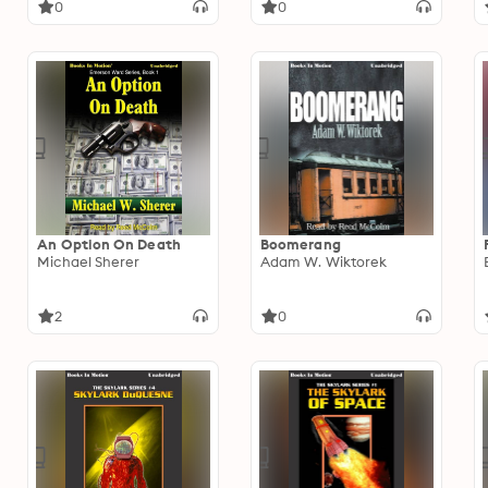
0
0
An Option On Death
Boomerang
Michael Sherer
Adam W. Wiktorek
2
0