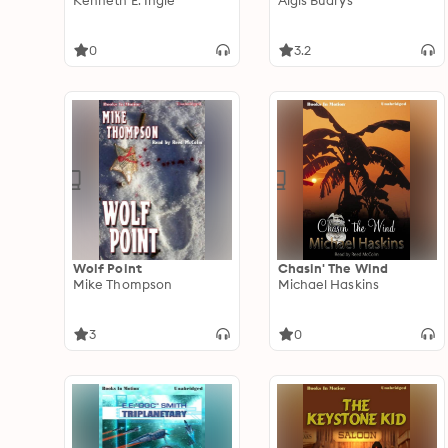
Kenneth E. Ingle
Algis Budrys
0
3.2
Wolf Point
Chasin' The Wind
Mike Thompson
Michael Haskins
3
0