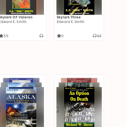
Skylark Of Valeron
Skylark Three
Edward E. Smith
Edward E. Smith
3.5
0