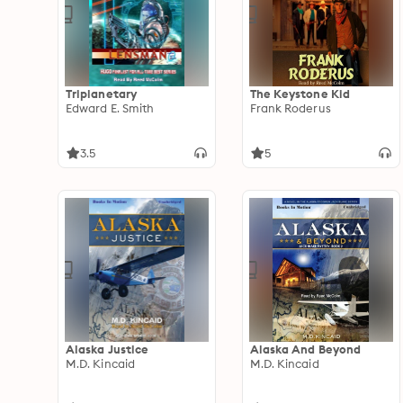
Triplanetary
The Keystone Kid
Edward E. Smith
Frank Roderus
3.5
5
Alaska Justice
Alaska And Beyond
M.D. Kincaid
M.D. Kincaid