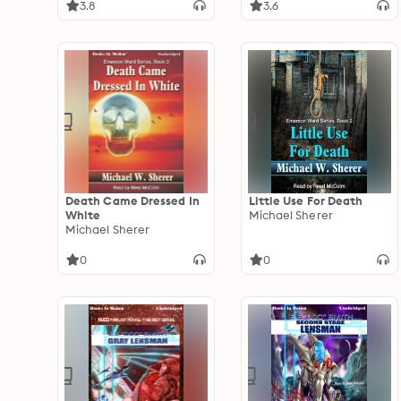
3.8
3.6
Death Came Dressed In
Little Use For Death
White
Michael Sherer
Michael Sherer
0
0