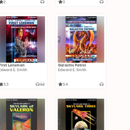
2
0
First Lensman
Galactic Patrol
Edward E. Smith
Edward E. Smith
3.3
3.4