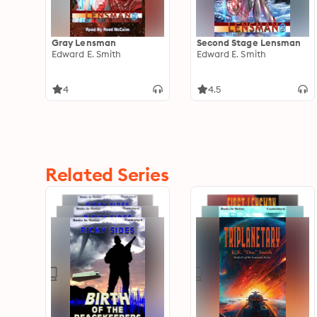
Gray Lensman
Second Stage Lensman
Edward E. Smith
Edward E. Smith
4
4.5
Related Series