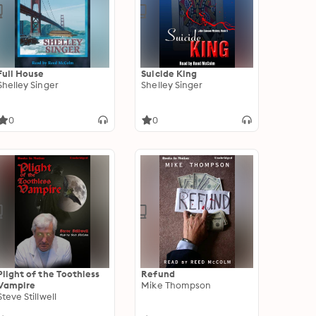
Full House
Suicide King
Shelley Singer
Shelley Singer
0
0
Plight of the Toothless
Refund
Vampire
Mike Thompson
Steve Stillwell