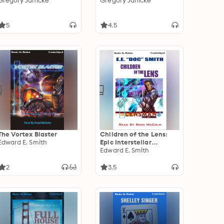
Gregory Janicke
Gregory Janicke
5
4.5
The Vortex Blaster
Children of the Lens:
Edward E. Smith
Epic Interstellar
Adventures and
Edward E. Smith
Galactic Battles in a Sci-
Fi Classic
2
3.5