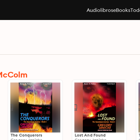
Audiolibros
eBooks
Toda
 McColm
The Conquerors
Lost And Found