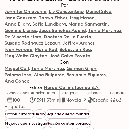
Por
Jennifer Chiaverini
Liv Constantine
Daniel Silva
Jane Cockram
Tarryn Fisher
Meg Mason
Anna Ellory
Sofia Lundberg
Marina Sanmartín
Gemma Lienas
Jesús Sánchez Adalid
Tania Martínez
Dr. Vicente Mera
Doctora De La Puerta
Susana Rodríguez Lezaun
Jeffrey Archer
Iván Ferreiro
María Rod
Sebastián Roa
Meg Waite Clayton
José Calvo Poyato
Con:
Miguel Coll
Tania Martínez
Germán Gijón
Paloma Insa
Alba Ruipérez
Benjamín Figueres
Ana Conca
Editor
HarperCollins Ibérica S.A.
Colecciones
Duración total
Categoría
Idioma
Formato
100
139H 53min
Novela
Español
Etiquetas
Ficción histórica
Berlín
Segunda guerra mundial
Mujeres que investigan
Ficción contemporánea