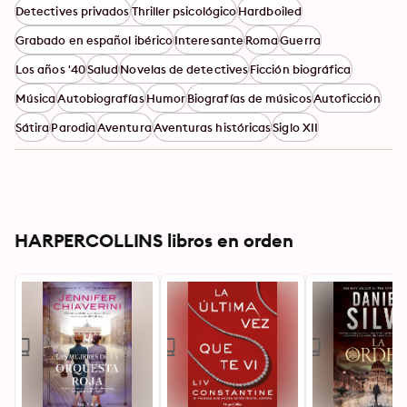
Detectives privados
Thriller psicológico
Hardboiled
Grabado en español ibérico
Interesante
Roma
Guerra
Los años '40
Salud
Novelas de detectives
Ficción biográfica
Música
Autobiografías
Humor
Biografías de músicos
Autoficción
Sátira
Parodia
Aventura
Aventuras históricas
Siglo XII
HARPERCOLLINS libros en orden