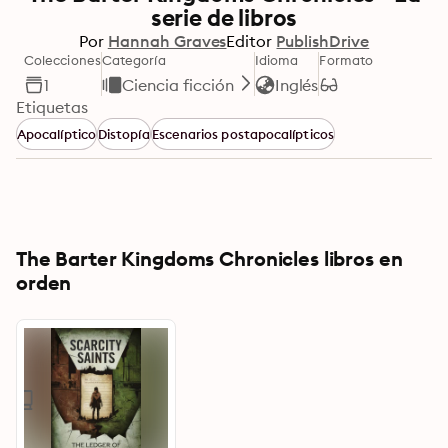
serie de libros
Por
Hannah Graves
Editor
PublishDrive
Colecciones
Categoría
Idioma
Formato
1
Ciencia ficción
Inglés
Etiquetas
Apocalíptico
Distopía
Escenarios postapocalípticos
The Barter Kingdoms Chronicles libros en
orden