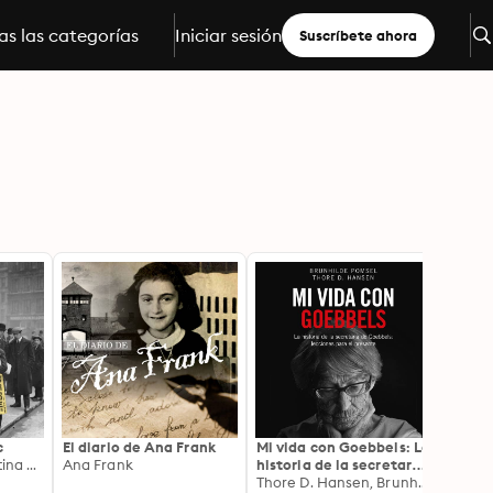
s las categorías
Iniciar sesión
Suscríbete ahora
c
El diario de Ana Frank
Mi vida con Goebbels: La
The G
Javier Reyero, Cristina Mosquera, Nacho Montero
Ana Frank
historia de la secretaria
Ever: 
de Goebbels: lecciones
Thore D. Hansen, Brunhilde Pomsen
Beaut
Joe C