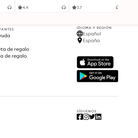
para el presente
4.4
3.7
0
IDIOMA Y REGIÓN
TANTES
Español
yuda
España
ta de regalo
ta de regalo
SÍGUENOS