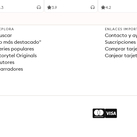
.3
3.9
4.2
XPLORA
ENLACES IMPOR
uscar
Contacto y a
o más destacado"
Suscripciones
eries populares
Comprar tarje
torytel Originals
Canjear tarje
utores
arradores