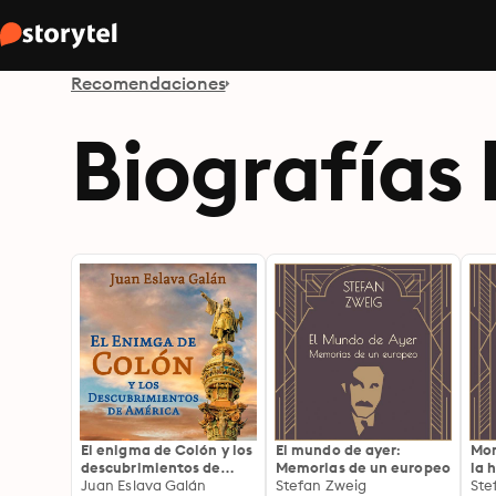
Recomendaciones
Biografías 
El enigma de Colón y los
El mundo de ayer:
Mom
descubrimientos de
Memorias de un europeo
la 
América
Juan Eslava Galán
Stefan Zweig
Ste