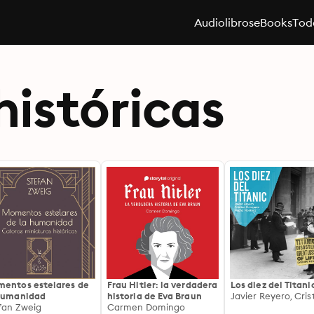
Audiolibros
eBooks
Toda
históricas
entos estelares de
Frau Hitler: la verdadera
Los diez del Titani
humanidad
historia de Eva Braun
fan Zweig
Carmen Domingo