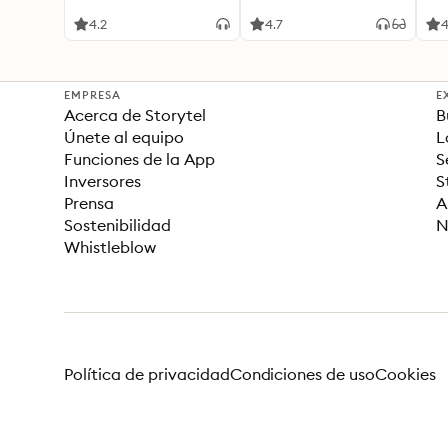
4.2
4.7
4
EMPRESA
E
Acerca de Storytel
B
Únete al equipo
L
Funciones de la App
S
Inversores
S
Prensa
A
Sostenibilidad
N
Whistleblow
Política de privacidad
Condiciones de uso
Cookies