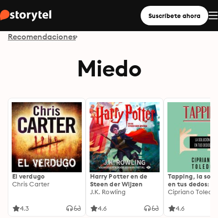
Suscríbete ahora
Recomendaciones
Miedo
El verdugo
Harry Potter en de
Tapping, la solu
Chris Carter
Steen der Wijzen
en tus dedos: L
J.K. Rowling
solución en tus
Cipriano Toledo
La solución en t
dedos
4.3
4.6
4.6