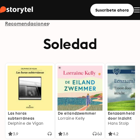
Suscríbete ahora
Recomendaciones
Soledad
Las horas
De eilandzwemmer
Eenzaamheid: T
subterráneas
Lorraine Kelly
door inzicht
Delphine de Vigan
Hans Stolp
3.9
3.8
4.2