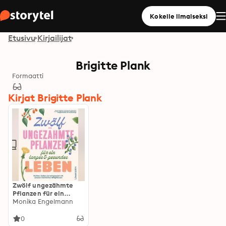
Kokeile ilmaiseksi
Etusivu
Kirjailijat
Brigitte Plank
Formaatti
Kirjat Brigitte Plank
Zwölf ungezähmte
Pflanzen für ein
langes & gesundes
Monika Engelmann
Leben: Kochen,
heilen und
0
entspannen mit