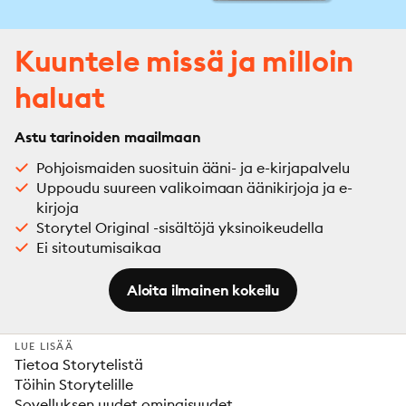
Kuuntele missä ja milloin
haluat
Astu tarinoiden maailmaan
Pohjoismaiden suosituin ääni- ja e-kirjapalvelu
Uppoudu suureen valikoimaan äänikirjoja ja e-
kirjoja
Storytel Original -sisältöjä yksinoikeudella
Ei sitoutumisaikaa
Aloita ilmainen kokeilu
LUE LISÄÄ
Tietoa Storytelistä
Töihin Storytelille
Sovelluksen uudet ominaisuudet