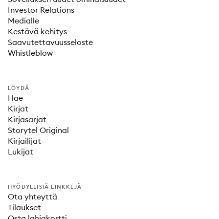
Investor Relations
Medialle
Kestävä kehitys
Saavutettavuusseloste
Whistleblow
LÖYDÄ
Hae
Kirjat
Kirjasarjat
Storytel Original
Kirjailijat
Lukijat
HYÖDYLLISIÄ LINKKEJÄ
Ota yhteyttä
Tilaukset
Osta lahjakortti