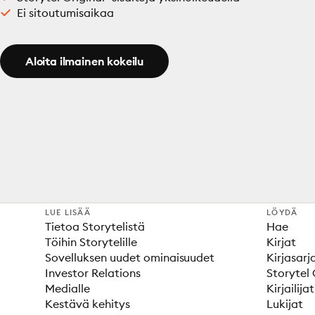
Ei sitoutumisaikaa
Aloita ilmainen kokeilu
LUE LISÄÄ
LÖYDÄ
Tietoa Storytelistä
Hae
Töihin Storytelille
Kirjat
Sovelluksen uudet ominaisuudet
Kirjasarj
Investor Relations
Storytel 
Medialle
Kirjailijat
Kestävä kehitys
Lukijat