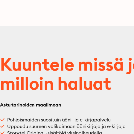
Kuuntele missä 
milloin haluat
Astu tarinoiden maailmaan
Pohjoismaiden suosituin ääni- ja e-kirjapalvelu
Uppoudu suureen valikoimaan äänikirjoja ja e-kirjoja
Storytel Original -sisältöjä yksinoikeudella