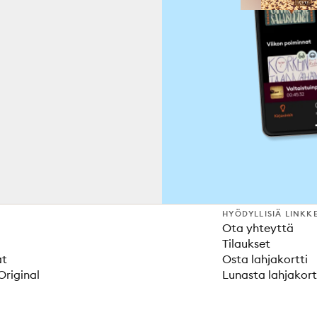
HYÖDYLLISIÄ LINKK
Ota yhteyttä
Tilaukset
at
Osta lahjakortti
Original
Lunasta lahjakort