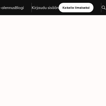
a-alennus
Blogi
Kirjaudu sisään
Kokeile ilmaiseksi