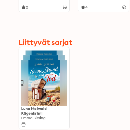
0
4
Liittyvät sarjat
Luna Maiwald
Rügenkrimi
Emma Bieling