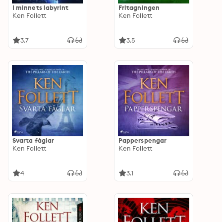
I minnets labyrint
Fritagningen
Ken Follett
Ken Follett
3.7
3.5
Svarta fåglar
Papperspengar
Ken Follett
Ken Follett
4
3.1