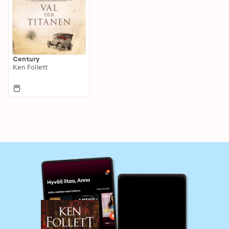
Century
Ken Follett