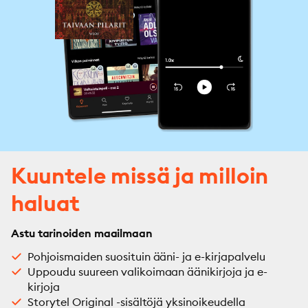
Kuuntele missä ja milloin
haluat
Astu tarinoiden maailmaan
Pohjoismaiden suosituin ääni- ja e-kirjapalvelu
Uppoudu suureen valikoimaan äänikirjoja ja e-
kirjoja
Storytel Original -sisältöjä yksinoikeudella