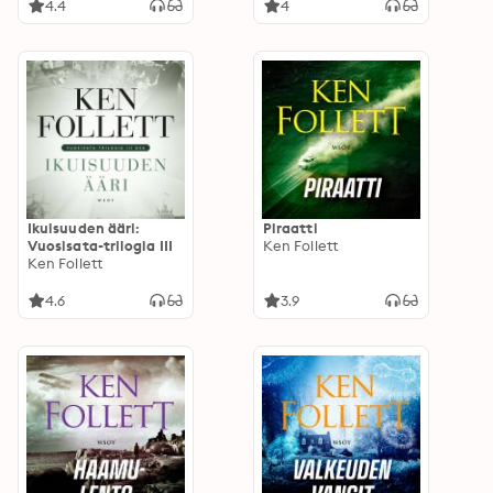
4.4
4
Ikuisuuden ääri:
Piraatti
Vuosisata-trilogia III
Ken Follett
Ken Follett
4.6
3.9