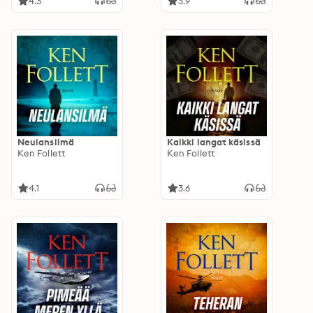
4.3
3.9
Neulansilmä
Kaikki langat käsissä
Ken Follett
Ken Follett
4.1
3.6