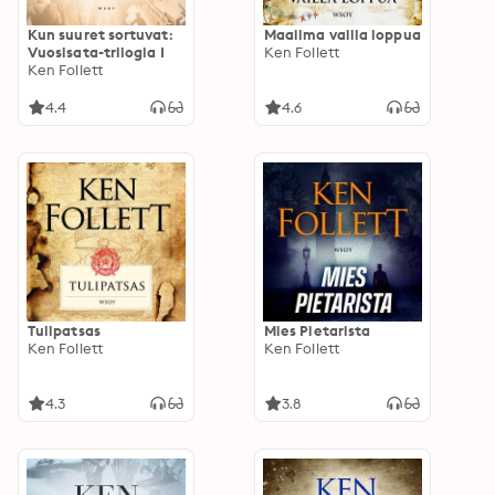
Kun suuret sortuvat:
Maailma vailla loppua
Vuosisata-trilogia I
Ken Follett
Ken Follett
4.4
4.6
Tulipatsas
Mies Pietarista
Ken Follett
Ken Follett
4.3
3.8