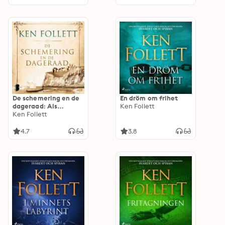
De schemering en de
En dröm om frihet
dageraad: Als
Ken Follett
Engeland wordt
Ken Follett
belaagd door de
Vikingen, raken drie
4.7
3.8
levens onlosmakelijk
met elkaar verbonden