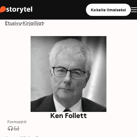
Kokeile ilmaiseksi
Etusivu
Kirjailijat
Ken Follett
Formaatti