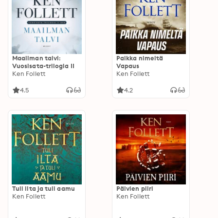
Maailman talvi:
Paikka nimeltä
Vuosisata-trilogia II
Vapaus
Ken Follett
Ken Follett
4.5
4.2
Tuli ilta ja tuli aamu
Päivien piiri
Ken Follett
Ken Follett