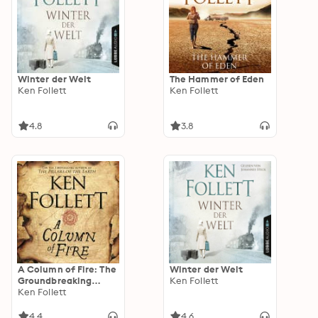
Winter der Welt
The Hammer of Eden
Ken Follett
Ken Follett
4.8
3.8
A Column of Fire: The
Winter der Welt
Groundbreaking
Ken Follett
Historical Novel from
Ken Follett
the No. 1 Bestseller
4.4
4.6