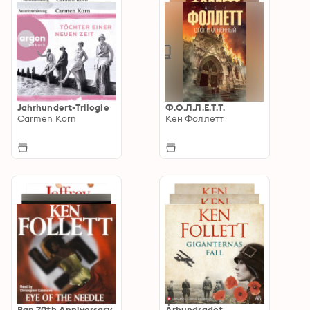
Jahrhundert-Trilogie
Ф.О.Л.Л.Е.Т.Т.
Carmen Korn
Кен Фоллетт
Pan 70th Anniversary
Århundradet