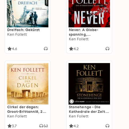
Dreifach: Gekürzt
Never: A Globe-
Ken Follett
spanning,
Contemporary Tour-
Ken Follett
de-Force from the
International
4.6
4.2
Bestselling Author of
the Kingsbridge
Series
Cirkel der dagen:
Stonehenge - Die
Groot-Brittannië, 25e
Kathedrale der Zeit
eeuw v.C. Op een
Ken Follett
(Gekürzt)
Ken Follett
heuvel verrijst een
groots bouwwerk:
3.7
4.2