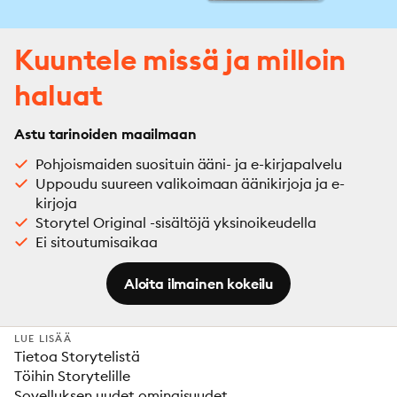
Kuuntele missä ja milloin
haluat
Astu tarinoiden maailmaan
Pohjoismaiden suosituin ääni- ja e-kirjapalvelu
Uppoudu suureen valikoimaan äänikirjoja ja e-
kirjoja
Storytel Original -sisältöjä yksinoikeudella
Ei sitoutumisaikaa
Aloita ilmainen kokeilu
LUE LISÄÄ
Tietoa Storytelistä
Töihin Storytelille
Sovelluksen uudet ominaisuudet