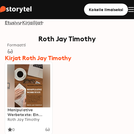
Kokeile ilmaiseksi
Etusivu
Kirjailijat
Roth Jay Timothy
Formaatti
Kirjat Roth Jay Timothy
Manipulative
Werbetexte: Ein
praktischer Ratgeber
Roth Jay Timothy
zur Erkennung und
Benennung von
0
beeinflussenden