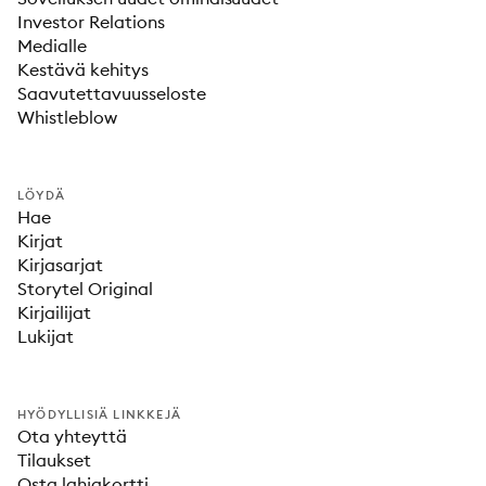
Investor Relations
Medialle
Kestävä kehitys
Saavutettavuusseloste
Whistleblow
LÖYDÄ
Hae
Kirjat
Kirjasarjat
Storytel Original
Kirjailijat
Lukijat
HYÖDYLLISIÄ LINKKEJÄ
Ota yhteyttä
Tilaukset
Osta lahjakortti