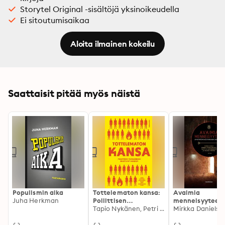
Storytel Original -sisältöjä yksinoikeudella
Ei sitoutumisaikaa
Aloita ilmainen kokeilu
Saattaisit pitää myös näistä
Populismin aika
Tottelematon kansa:
Avaimia
Juha Herkman
Poliittisen
menneisyyteen:
vastarinnan
Tapio Nykänen, Petri Koikkalainen, Johan-Eerik Kukko
historiantutki
muuttuvat muodot
menetelmiin