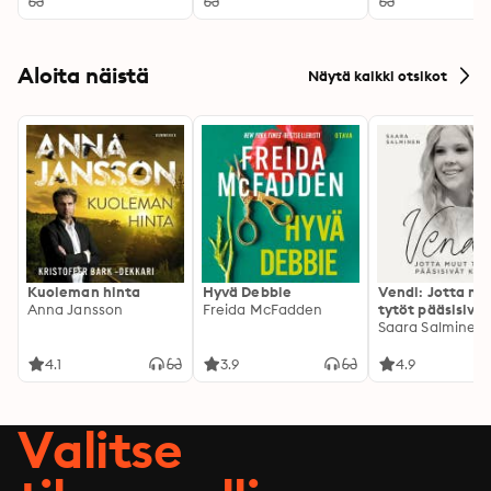
Aloita näistä
Näytä kaikki otsikot
Kuoleman hinta
Hyvä Debbie
Vendi: Jotta mu
Anna Jansson
Freida McFadden
tytöt pääsisivät
kotiin
Saara Salminen
4.1
3.9
4.9
Valitse