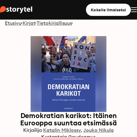
Kokeile ilmaiseksi
Etusivu
Kirjat
Tietokirjallisuus
Demokratian karikot: Itäinen
Eurooppa suuntaa etsimässä
Kirjailija
Katalin Miklossy
Jouko Nikula
Kustantaja
Gaudeamus