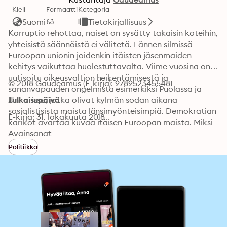
Kieli
Formaatti
Kategoria
Suomi
Tietokirjallisuus
Korruptio rehottaa, naiset on sysätty takaisin koteihin, 
yhteisistä säännöistä ei välitetä. Lännen silmissä 
Euroopan unionin joidenkin itäisten jäsenmaiden 
kehitys vaikuttaa huolestuttavalta. Viime vuosina on 
uutisoitu oikeusvaltion heikentämisestä ja 
© 2018 Gaudeamus (E-kirja): 9789523455481
sananvapauden ongelmista esimerkiksi Puolassa ja 
Unkarissa, jotka olivat kylmän sodan aikana 
Julkaisupäivä
sosialistisista maista länsimyönteisimpiä. Demokratian 
E-kirja: 31. lokakuuta 2018
karikot avartaa kuvaa itäisen Euroopan maista. Miksi 
kansallismielisyyden ja jyrkkien arvojen kannatus on 
Avainsanat
niin vahvaa tällä alueella? Millaisia edellytyksiä maille 
Politiikka
annettiin pärjätä Euroopan unionissa? Onko 
demokratiakriittisyys vain itäisiä jäsenmaita koskeva 
ja niiden historiaan ja kulttuuriin sidoksissa oleva 
ongelma? Teoksessa kyseenalaistetaan unelma 
yhdentyvästä Euroopasta: entiset sosialistiset maat 
eivät demokratisoituneet ja siirtyneet 
markkinatalouteen ongelmitta, toisin kuin länsimaissa 