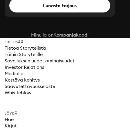
Lunasta tarjous
Minulla on
Kampanjakoodi
LUE LISÄÄ
Tietoa Storytelistä
Töihin Storytelille
Sovelluksen uudet ominaisuudet
Investor Relations
Medialle
Kestävä kehitys
Saavutettavuusseloste
Whistleblow
LÖYDÄ
Hae
Kirjat