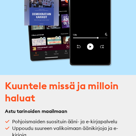
ajateltiin. Jaottelua idän ja lännen välillä on kyettävä 
purkamaan, jotta eriarvoistuminen saadaan 
pysäytettyä. Ratkaisuja ei voida kuitenkaan sanella 
ylhäältä, vaan niiden on perustuttava maiden omiin 
lähtökohtiin.
Kuuntele missä ja milloin
haluat
Astu tarinoiden maailmaan
Pohjoismaiden suosituin ääni- ja e-kirjapalvelu
Uppoudu suureen valikoimaan äänikirjoja ja e-
kirjoja