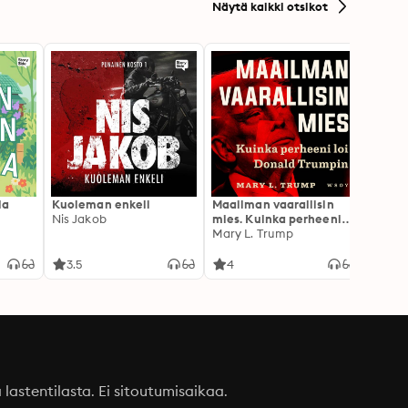
Näytä kaikki otsikot
la
Kuoleman enkeli
Maailman vaarallisin
Canno
Nis Jakob
mies. Kuinka perheeni
Rokkia
loi Donald Trumpin
Mary L. Trump
3.5
4
3.1
a lastentilasta. Ei sitoutumisaikaa.