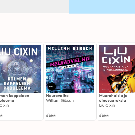
men kappaleen
Neurovelho
Muurahaisia ja
obleema
William Gibson
dinosauruksia
 Cixin
Liu Cixin