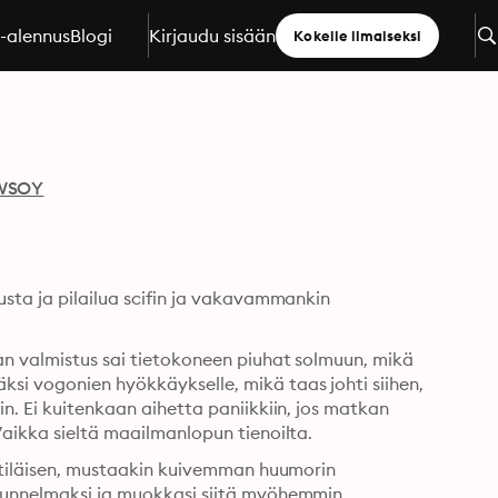
a-alennus
Blogi
Kirjaudu sisään
Kokeile ilmaiseksi
WSOY
usta ja pilailua scifin ja vakavammankin 
an valmistus sai tietokoneen piuhat solmuun, mikä 
si vogonien hyökkäykselle, mikä taas johti siihen, 
n. Ei kuitenkaan aihetta paniikkiin, jos matkan 
Vaikka sieltä maailmanlopun tienoilta.
ittiläisen, mustaakin kuivemman huumorin 
kuunnelmaksi ja muokkasi siitä myöhemmin 