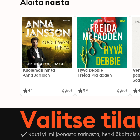
Aloita näistä
Kuoleman hinta
Hyvä Debbie
Ven
Anna Jansson
Freida McFadden
pää
Saa
4.1
3.9
4
Valitse til
Nauti yli miljoonasta tarinasta, henkilökohtaisis