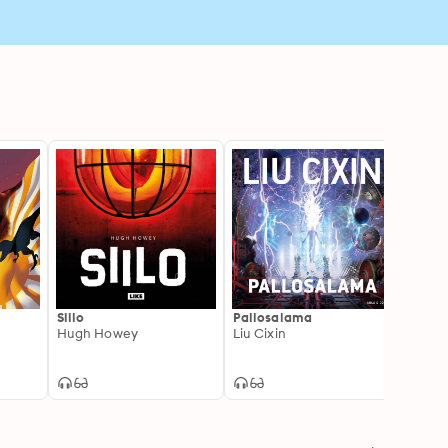
Siilo
Pallosalama
Dyyni:
Hugh Howey
Liu Cixin
Profe
Frank