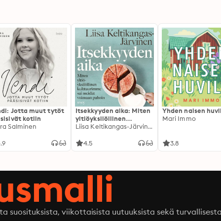
di: Jotta muut tytöt
Itsekkyyden aika: Miten
Yhden naisen huvi
sisivät kotiin
yltiöyksilöllinen
Mari Immo
ra Salminen
kulttuurimme sai
Liisa Keltikangas-Järvinen
meidät voimaan pahoin
.9
4.5
3.8
ausmalli
ta suosituksista, viikottaisista uutuuksista sekä turvallisest