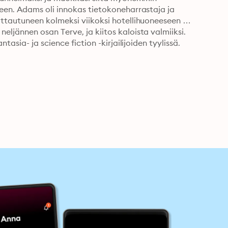
een. Adams oli innokas tietokoneharrastaja ja 
ttautuneen kolmeksi viikoksi hotellihuoneeseen 
jännen osan Terve, ja kiitos kaloista valmiiksi. 
asia- ja science fiction -kirjailijoiden tyylissä.