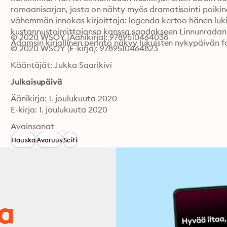
romaanisarjan, josta on nähty myös dramatisointi poikin
vähemmän innokas kirjoittaja: legenda kertoo hänen luki
kustannustoimittajansa kanssa saadakseen Linnunradan nel
© 2020 WSOY (Äänikirja): 9789510464038
Adamsin kirjallinen perintö näkyy lukuisten nykypäivän fant
© 2020 WSOY (E-kirja): 9789510464823
Kääntäjät: Jukka Saarikivi
Julkaisupäivä
Äänikirja: 1. joulukuuta 2020
E-kirja: 1. joulukuuta 2020
Avainsanat
Hauska
Avaruus
Scifi
ja