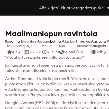
Äänikirjat
E-kirjat
Kategoriat
Opiskelij
Maailmanlopun ravintola
Kirjailija
Douglas Adams
Lukija
Aku Laitinen
Kustantaja
547 Arviota
Sarja
Pituus
Kieli
Formaatti
Kategoria
4.3
2 / 5
5T 51M
Suomi
Scifi
”Pitääkö tuonpuoleiseen olla pöytävaraus?”
Linnunrata-sarjan toinen osa pursuaa verbaalista ilotulit
tulevaisuuspohdiskelun kustannuksella.
Arthur Dent halusi vain kupin teetä. Yksinkertaisen juom
puolestaan jätti Kultasydän-aluksen puolustuskyvyttömäk
että liftarijengi hajaantui maailmankaikkeuden eri kolkkii
varrelta vain löytyy joku kiva, paikallinen ruokapaikka. 
Douglas Adams (1952–2001) oli tieteiskirjallisuuden ja br
kärkinimiä. Hän loi Linnunradan käsikirjan ensin BBC:n 