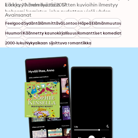
kärkkyy hänen työtään. Sitten kuvioihin ilmestyy 
E-kirja: 10. helmikuuta 2017
boheemi komistus, joka pudottaa vielä yhden 
Avainsanat
uutispommin hänen niskaansa!
Feelgood
Sydäntälämmittävä
Lontoo
Häpeä
Elämänmuutos
Huumori
Käännetty kaunokirjallisuus
Romanttiset komediat
2000-luku
Nykyaikaan sijoittuva romantiikka