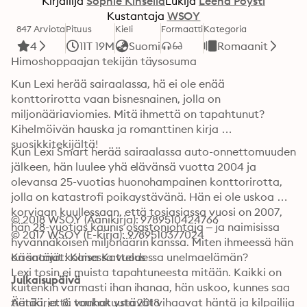
Kirjailija
Sophie Kinsella
Lukija
Leena Pöysti
Kustantaja
WSOY
847 Arviota
Pituus
Kieli
Formaatti
Kategoria
4
11T 19M
Suomi
Romaanit
Himoshoppaajan tekijän täysosuma
Kun Lexi herää sairaalassa, hä ei ole enää 
konttorirotta vaan bisnesnainen, jolla on 
miljonääriaviomies. Mitä ihmettä on tapahtunut? 
Kihelmöivän hauska ja romanttinen kirja 
suosikkitekijältä!
Kun Lexi Smart herää sairaalassa auto-onnettomuuden 
jälkeen, hän luulee yhä elävänsä vuotta 2004 ja 
olevansa 25-vuotias huonohampainen konttorirotta, 
jolla on katastrofi poikaystävänä. Hän ei ole uskoa 
korviaan kuullessaan, että tosiasiassa vuosi on 2007, 
© 2018 WSOY (Äänikirja): 9789510424766
hän 28-vuotias kaunis osastonjohtaja – ja naimisissa 
© 2017 WSOY (E-kirja): 9789510377024
hyvännäköisen miljonäärin kanssa. Miten ihmeessä hän 
on saanut kolmessa vuodessa unelmaelämän?

Kääntäjät: Kaisa Kattelus
Lexi tosin ei muista tapahtuneesta mitään. Kaikki on 
Julkaisupäivä
kuitenkin varmasti ihan ihanaa, hän uskoo, kunnes saa 
tietää, että vanhat ystävät vihaavat häntä ja kilpailija 
Äänikirja: 8. toukokuuta 2018