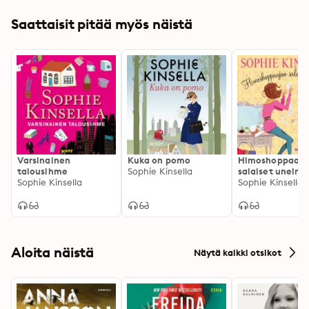
Saattaisit pitää myös näistä
Varsinainen
Kuka on pomo
Himoshoppaaja
talousihme
Sophie Kinsella
salaiset unelma
Sophie Kinsella
Himoshoppaaja 
Sophie Kinsella
Aloita näistä
Näytä kaikki otsikot