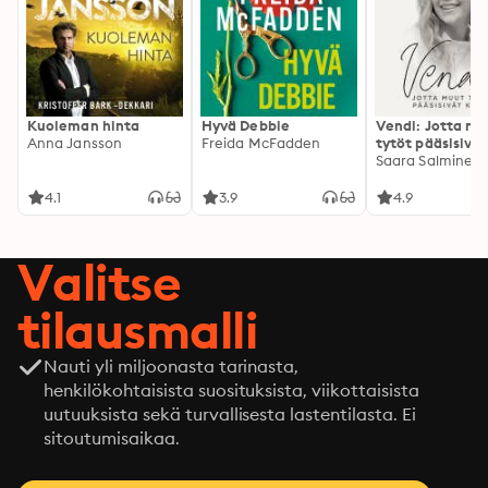
Kuoleman hinta
Hyvä Debbie
Vendi: Jotta mu
Anna Jansson
Freida McFadden
tytöt pääsisivät
kotiin
Saara Salminen
4.1
3.9
4.9
Valitse
tilausmalli
Nauti yli miljoonasta tarinasta,
henkilökohtaisista suosituksista, viikottaisista
uutuuksista sekä turvallisesta lastentilasta. Ei
sitoutumisaikaa.