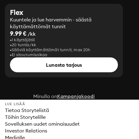
Flex
Kuuntele ja lue harvemmin - säästä
käyttämättömät tunnit
9.99 €
/kk
1 käyttäjätili
20 tuntia/kk
Säästä käyttämättömät tunnit, max 20h
Ei sitoutumisaikaa
Lunasta tarjous
Minulla on
Kampanjakoodi
LUE LISÄÄ
Tietoa Storytelistä
Töihin Storytelille
Sovelluksen uudet ominaisuudet
Investor Relations
Medialle