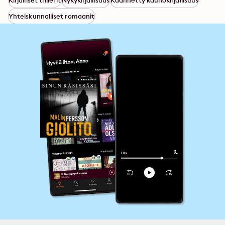
Kirjalliset trillerit
Nykykirjallisuus
Käännetty kaunokirjallisuus
Yhteiskunnalliset romaanit