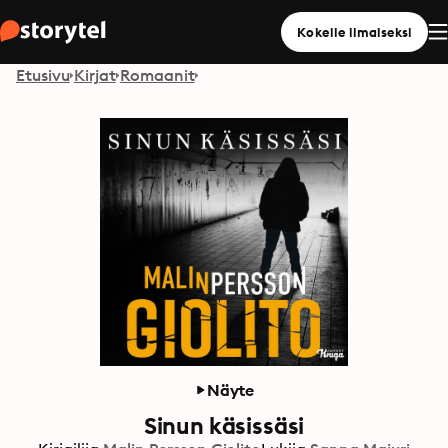
Kokeile ilmaiseksi
Etusivu
Kirjat
Romaanit
Näyte
Sinun käsissäsi