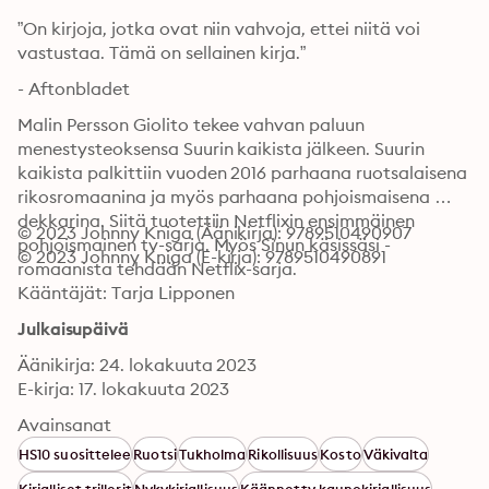
”On kirjoja, jotka ovat niin vahvoja, ettei niitä voi 
vastustaa. Tämä on sellainen kirja.”
- Aftonbladet
Malin Persson Giolito tekee vahvan paluun 
menestysteoksensa Suurin kaikista jälkeen. Suurin 
kaikista palkittiin vuoden 2016 parhaana ruotsalaisena 
rikosromaanina ja myös parhaana pohjoismaisena 
dekkarina. Siitä tuotettiin Netflixin ensimmäinen 
© 2023 Johnny Kniga (Äänikirja): 9789510490907
pohjoismainen tv-sarja. Myös Sinun käsissäsi -
© 2023 Johnny Kniga (E-kirja): 9789510490891
romaanista tehdään Netflix-sarja.
Kääntäjät: Tarja Lipponen
Julkaisupäivä
Äänikirja: 24. lokakuuta 2023
E-kirja: 17. lokakuuta 2023
Avainsanat
HS10 suosittelee
Ruotsi
Tukholma
Rikollisuus
Kosto
Väkivalta