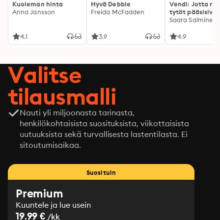
Kuoleman hinta
Hyvä Debbie
Vendi: Jotta mu
Anna Jansson
Freida McFadden
tytöt pääsisivät
kotiin
Saara Salminen
4.1
3.9
4.9
Valitse
tilausmalli
Nauti yli miljoonasta tarinasta,
henkilökohtaisista suosituksista, viikottaisista
uutuuksista sekä turvallisesta lastentilasta. Ei
sitoutumisaikaa.
Suosituin
Premium
Kuuntele ja lue usein
19.99 €
/kk