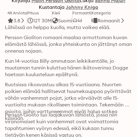
Kirjailija
Malin Persson Giolito
Lukija
Sanna Majuri
Kustantaja
Johnny Kniga
48 Arviota
Pituus
Kieli
Formaatti
Kategoria
3.8
12T 30M
Suomi
Romaanit
Lähiössä on helppo kuolla, mutta vaikea elää.
Persson Gioliton romaani maalaa armottoman kuvan 
elämästä lähiössä, jonka yhteiskunta on jättänyt oman 
onnensa nojaan.
Kun 14-vuotias Billy ammutaan leikkikentälle, jo 
muutaman tunnin kuluttua hänen ikätoverinsa Dogge 
haetaan kuulusteluun epäiltynä.
Ruotsissa rikosvastuu alkaa 15-vuotiaana. Nuorten 
poikien elämää hallitsevat huumekauppaa pyörittävät 
vähän vanhemmat pojat, jotka värväävät alle 15-
vuotiaita mukaan rikolliseen toimintaan. Tekemään 
asioita, joihin varttuneemmat eivät halua sotkea 
Persson Giolito luo laajakuvan lähiöstä, jossa niin 
käsiään.
viranomaiset kuin vanhemmat ovat voimattomia 
tapahtumien vyöryn edessä, eikä kukaan tunnu 
tietävän kenen käsissä vastuu on.