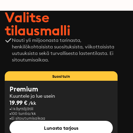
Valitse
tilausmalli
Nauti yli miljoonasta tarinasta,
henkilökohtaisista suosituksista, viikottaisista
uutuuksista sekä turvallisesta lastentilasta. Ei
sitoutumisaikaa.
Suosituin
Premium
Kuuntele ja lue usein
19.99 €
/kk
1 käyttäjätili
100 tuntia/kk
Ei sitoutumisaikaa
Lunasta tarjous