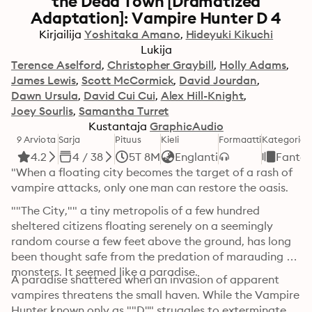
the Dead Town [Dramatized
Adaptation]: Vampire Hunter D 4
Kirjailija
Yoshitaka Amano
Hideyuki Kikuchi
Lukija
Terence Aselford
Christopher Graybill
Holly Adams
James Lewis
Scott McCormick
David Jourdan
Dawn Ursula
David Cui Cui
Alex Hill-Knight
Joey Sourlis
Samantha Turret
Kustantaja
GraphicAudio
9 Arviota
Sarja
Pituus
Kieli
Formaatti
Kategoria
4.2
4 / 38
5T 8M
Englanti
Fantas
"When a floating city becomes the target of a rash of 
vampire attacks, only one man can restore the oasis.
""The City,"" a tiny metropolis of a few hundred 
sheltered citizens floating serenely on a seemingly 
random course a few feet above the ground, has long 
been thought safe from the predation of marauding 
monsters. It seemed like a paradise.
A paradise shattered when an invasion of apparent 
vampires threatens the small haven. While the Vampire 
Hunter known only as ""D"" struggles to exterminate 