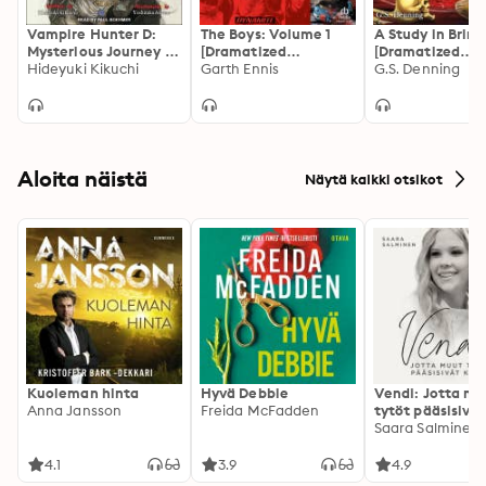
Vampire Hunter D:
The Boys: Volume 1
A Study in Brim
Mysterious Journey to
[Dramatized
[Dramatized
the North Sea: Part
Hideyuki Kikuchi
Adaptation]
Garth Ennis
Adaptation]: W
G.S. Denning
One
Holmes 1
Aloita näistä
Näytä kaikki otsikot
Kuoleman hinta
Hyvä Debbie
Vendi: Jotta mu
Anna Jansson
Freida McFadden
tytöt pääsisivät
kotiin
Saara Salminen
4.1
3.9
4.9