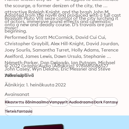
the scourge, a former denizen of the city, the 
attractive Raleigh Knight, and the brash John M. 
Adapted from the novel and produced with a full cast 
Brassalli Pluto VIII seize control of the city lurching it 
of actors, immersive sound effects and cinematic 
onto a new and deadly course. D's travails are just 
music!
beginning.
Performed by Scott McCormick, David Cui Cui, 
Christopher Graybill, Alex Hill-Knight, David Jourdan, 
Joey Sourlis, Samantha Turret, Holly Adams, Terence 
Aselford, James Lewis, Dawn Ursula, Stephanie 
Németh-Parker, Dan Delgado, Ian Putnam, Michael 
© 2022 GraphicAudio (Äänikirja): 9781685086527
John Casey, Wyn Delano, Eric Messner and Steve 
Wannall."
Julkaisupäivä
Äänikirja: 1. heinäkuuta 2022
Avainsanat
Rikastettu äänimaailma
Vampyyrit
Audiodraama
Dark Fantasy
Tieteisfantasia