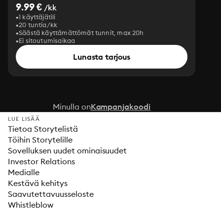
9.99 €
/kk
1 käyttäjätili
20 tuntia/kk
Säästä käyttämättömät tunnit, max 20h
Ei sitoutumisaikaa
Lunasta tarjous
Minulla on
Kampanjakoodi
LUE LISÄÄ
Tietoa Storytelistä
Töihin Storytelille
Sovelluksen uudet ominaisuudet
Investor Relations
Medialle
Kestävä kehitys
Saavutettavuusseloste
Whistleblow