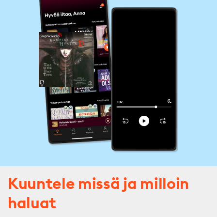
Kuuntele missä ja milloin
haluat