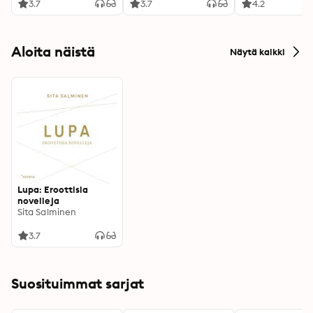
3.7
3.7
4.2
Aloita näistä
Näytä kaikki
Lupa: Eroottisia
novelleja
Sita Salminen
3.7
Suosituimmat sarjat