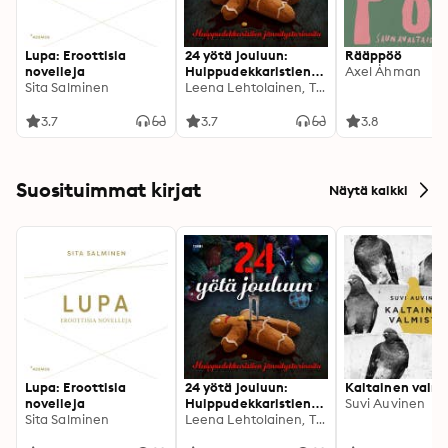
Lupa: Eroottisia
24 yötä jouluun:
Rääppöö
novelleja
Huippudekkaristien
Axel Åhman
Sita Salminen
jännitystarinoita
Leena Lehtolainen, Tapani Bagge, Max Manner, Jari Järvelä, Markku Ropponen, Vera Vala, Christian Rönnbacka, Matti Laine, Heikki Valkama, Saija Kuusela, JP Koskinen, Matti Remes, Pauliina Susi, Miina Supinen, Markus Ahonen, Arttu Tuominen, Marja Aarnipuro, Liina Putkonen, Tuire Malmstedt, Patricia G. Bertényi, Kale Puonti, Elina Backman, Joona Keskitalo, Lauri Kemppainen
3.7
3.7
3.8
Suosituimmat kirjat
Näytä kaikki
Lupa: Eroottisia
24 yötä jouluun:
Kaltainen valmi
novelleja
Huippudekkaristien
Suvi Auvinen
Sita Salminen
jännitystarinoita
Leena Lehtolainen, Tapani Bagge, Max Manner, Jari Järvelä, Markku Ropponen, Vera Vala, Christian Rönnbacka, Matti Laine, Heikki Valkama, Saija Kuusela, JP Koskinen, Matti Remes, Pauliina Susi, Miina Supinen, Markus Ahonen, Arttu Tuominen, Marja Aarnipuro, Liina Putkonen, Tuire Malmstedt, Patricia G. Bertényi, Kale Puonti, Elina Backman, Joona Keskitalo, Lauri Kemppainen