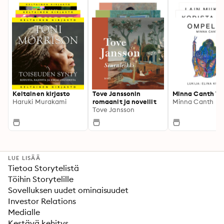
Keltainen kirjasto
Tove Janssonin
Minna Canth 17
Haruki Murakami
romaanit ja novellit
Minna Canth
Tove Jansson
LUE LISÄÄ
Tietoa Storytelistä
Töihin Storytelille
Sovelluksen uudet ominaisuudet
Investor Relations
Medialle
Kestävä kehitys