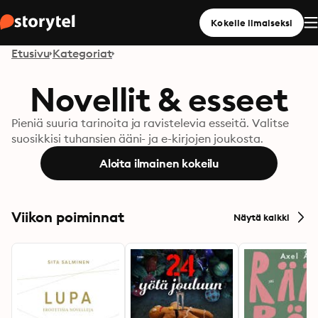
Kokeile ilmaiseksi
Etusivu
Kategoriat
Novellit & esseet
Pieniä suuria tarinoita ja ravistelevia esseitä. Valitse
suosikkisi tuhansien ääni- ja e-kirjojen joukosta.
Aloita ilmainen kokeilu
Viikon poiminnat
Näytä kaikki