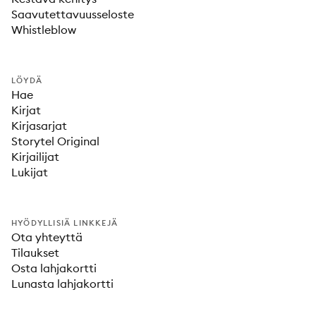
Saavutettavuusseloste
Whistleblow
LÖYDÄ
Hae
Kirjat
Kirjasarjat
Storytel Original
Kirjailijat
Lukijat
HYÖDYLLISIÄ LINKKEJÄ
Ota yhteyttä
Tilaukset
Osta lahjakortti
Lunasta lahjakortti