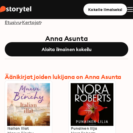
Kokeile ilmaiseksi
Etusivu
Kertojat
Anna Asunta
Aloita ilmainen kokeilu
Äänikirjat joiden lukijana on Anna Asunta
Italian illat
Punainen lilja