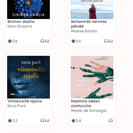
Sininen daalia
Seitsemän talvista
Nora Roberts
päivää
Maeve Binchy
3.8
3.6
Viimeisellä rajalla
Maailma käden
Eeva Park
ulottuvilla
Maylis de Kerangal
3.3
3.4