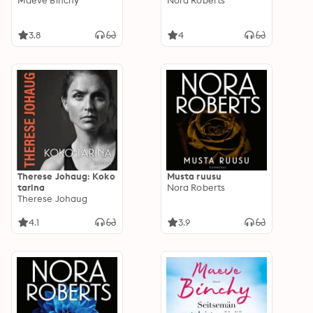
Maeve Binchy
Nora Roberts
3.8
4
Therese Johaug: Koko
Musta ruusu
tarina
Nora Roberts
Therese Johaug
4.1
3.9