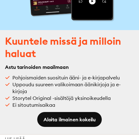
Kuuntele missä ja milloin
haluat
Astu tarinoiden maailmaan
Pohjoismaiden suosituin ääni- ja e-kirjapalvelu
Uppoudu suureen valikoimaan äänikirjoja ja e-
kirjoja
Storytel Original -sisältöjä yksinoikeudella
Ei sitoutumisaikaa
Aloita ilmainen kokeilu
LUE LISÄÄ