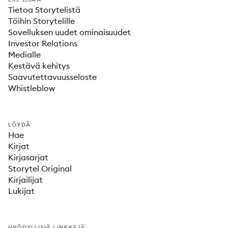
Tietoa Storytelistä
Töihin Storytelille
Sovelluksen uudet ominaisuudet
Investor Relations
Medialle
Kestävä kehitys
Saavutettavuusseloste
Whistleblow
LÖYDÄ
Hae
Kirjat
Kirjasarjat
Storytel Original
Kirjailijat
Lukijat
HYÖDYLLISIÄ LINKKEJÄ