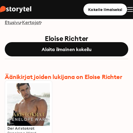
Kokeile ilmaiseksi
Etusivu
Kertojat
Eloise Richter
Aloita ilmainen kokeilu
Äänikirjat joiden lukijana on Eloise Richter
Der Aristokrat