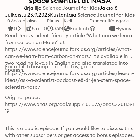
space scientist at NASA
Kirjailija
Science Journal for Kids
Jakso
8
Julkaistu
23.9.2023
Kustantaja
Science Journal for Kids
0 Arviota
Jakso
Pituus
Kieli
Formaatti
Kategoria
0
8 of 10
33M
Englanti
Hyvinvoin
Read Jen's student-friendly article “What can we learn 
from carbon on Mars?” at 
https://www.sciencejournalforkids.org/articles/what-
can-we-learn-from-carbon-on-mars/ It's available in 
two reading levels in English and also translated into 
For a full transcript and photos, go to 
Spanish.
https://www.sciencejournalforkids.org/articles/lesson-
ideas/ask-a-scientist-podcast-e8-dr-jen-stern-space-
scientist-nasa/
Original paper: 
https://www.pnas.org/doi/suppl/10.1073/pnas.22011391
19 

This is a public episode. If you would like to discuss this 
with other subscribers or get access to bonus episodes, 