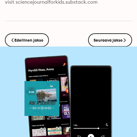
visit sciencejournalforkids.substack.com
Edellinen jakso
Seuraava jakso