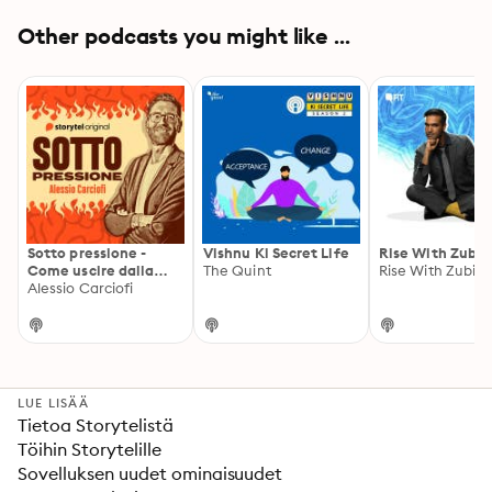
Other podcasts you might like ...
Sotto pressione -
Vishnu Ki Secret Life
Rise With Zubin
Come uscire dalla
The Quint
Rise With Zubin
trappola del burnout
Alessio Carciofi
LUE LISÄÄ
Tietoa Storytelistä
Töihin Storytelille
Sovelluksen uudet ominaisuudet