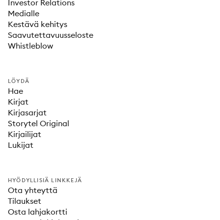
Investor Relations
Medialle
Kestävä kehitys
Saavutettavuusseloste
Whistleblow
LÖYDÄ
Hae
Kirjat
Kirjasarjat
Storytel Original
Kirjailijat
Lukijat
HYÖDYLLISIÄ LINKKEJÄ
Ota yhteyttä
Tilaukset
Osta lahjakortti